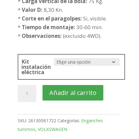
202,13€
*
Carga vertical de la bola:
75 Kg.
hasta
*
Valor D:
8,30 Kn.
237,85€
*
Corte en el paragolpes:
Si, visible.
*
Tiempo de montaje:
30-60 min.
*
Observaciones:
(excluido 4WD).
Kit
instalación
eléctrica
VOLKSWAGEN
Añadir al carrito
Bora
Familiar
Bola
SKU:
261300B1722
Categorías:
Enganches
fija
turismos
,
VOLKSWAGEN
de