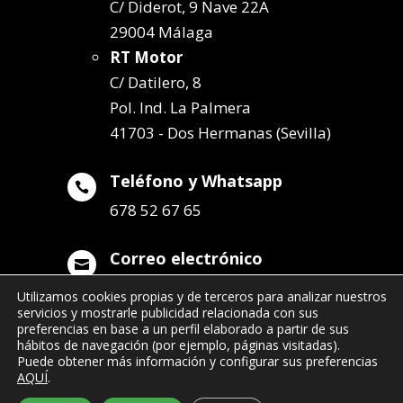
C/ Diderot, 9 Nave 22A
29004 Málaga
RT Motor
C/ Datilero, 8
Pol. Ind. La Palmera
41703 - Dos Hermanas (Sevilla)
Teléfono y Whatsapp

678 52 67 65
Correo electrónico

info@remolqueszabala.com
Utilizamos cookies propias y de terceros para analizar nuestros
servicios y mostrarle publicidad relacionada con sus
preferencias en base a un perfil elaborado a partir de sus
hábitos de navegación (por ejemplo, páginas visitadas).
Puede obtener más información y configurar sus preferencias
AQUÍ
.
©2022 Remolques Zabala
| 678 52 67 65