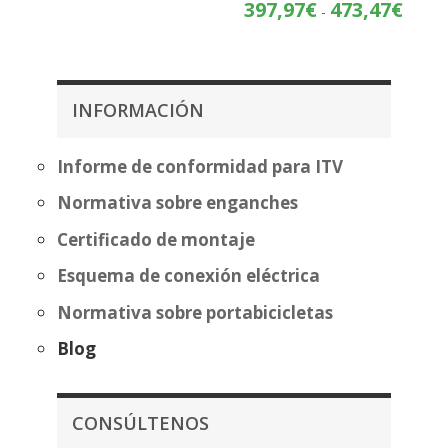
de
Rango
397,97
€
473,47
€
-
precios:
de
desde
precios
357,07€
desde
hasta
397,97
INFORMACIÓN
432,58€
hasta
473,47
Informe de conformidad para ITV
Normativa sobre enganches
Certificado de montaje
Esquema de conexión eléctrica
Normativa sobre portabicicletas
Blog
CONSÚLTENOS