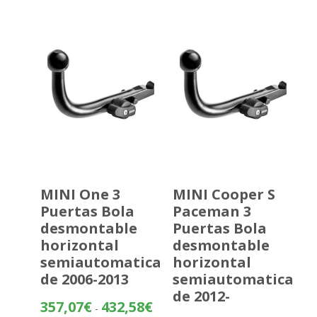
desde
397,97
hasta
473,47
MINI One 3
MINI Cooper S
Puertas Bola
Paceman 3
desmontable
Puertas Bola
horizontal
desmontable
semiautomatica
horizontal
de 2006-2013
semiautomatica
de 2012-
Rango
357,07
€
432,58
€
-