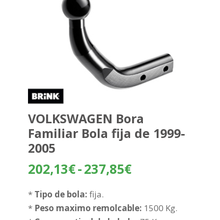
VOLKSWAGEN Bora
Familiar Bola fija de 1999-
2005
Rango
202,13
€
-
237,85
€
de
precios:
*
Tipo de bola:
fija.
desde
*
Peso maximo remolcable:
1500 Kg.