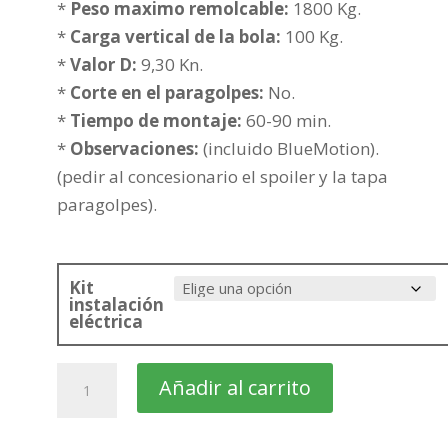
319,32€
*
Peso maximo remolcable:
1800 Kg.
hasta
*
Carga vertical de la bola:
100 Kg.
394,82€
*
Valor D:
9,30 Kn.
*
Corte en el paragolpes:
No.
*
Tiempo de montaje:
60-90 min.
*
Observaciones:
(incluido BlueMotion).
(pedir al concesionario el spoiler y la tapa
paragolpes).
Kit
instalación
eléctrica
VOLKSWAGEN
Añadir al carrito
Golf
Familiar