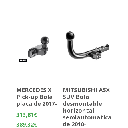
precios:
desde
360,22€
hasta
435,72€
MERCEDES X
MITSUBISHI ASX
Pick-up Bola
SUV Bola
placa de 2017-
desmontable
horizontal
313,81
€
-
semiautomatica
Rango
de 2010-
389,32
€