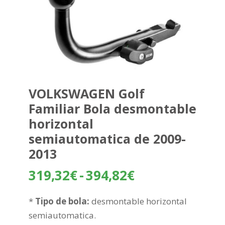
VOLKSWAGEN Golf
Familiar Bola desmontable
horizontal
semiautomatica de 2009-
2013
Rango
319,32
€
-
394,82
€
de
precios:
*
Tipo de bola:
desmontable horizontal
desde
semiautomatica.