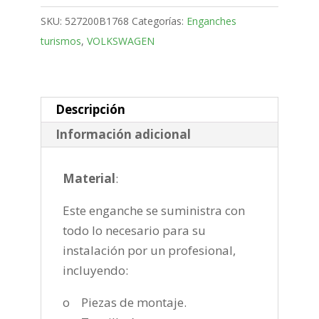
Bola
SKU:
527200B1768
Categorías:
Enganches
desmontable
turismos
,
VOLKSWAGEN
horizontal
semiautomatica
de
2009-
Descripción
2013
Información adicional
cantidad
Material
:
Este enganche se suministra con
todo lo necesario para su
instalación por un profesional,
incluyendo:
o Piezas de montaje.