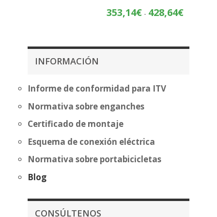
de
Rango
353,14
€
428,64
€
precios:
-
de
desde
precios:
313,81€
desde
hasta
353,14€
389,32€
INFORMACIÓN
hasta
428,64€
Informe de conformidad para ITV
Normativa sobre enganches
Certificado de montaje
Esquema de conexión eléctrica
Normativa sobre portabicicletas
Blog
CONSÚLTENOS