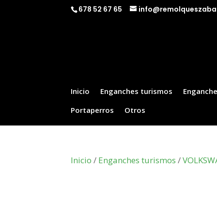
678 52 67 65
info@remolqueszaba
Inicio
Enganches turismos
Enganche
Portaperros
Otros
Inicio
/
Enganches turismos
/
VOLKSW