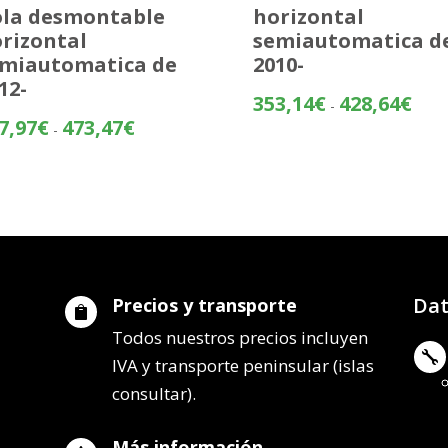
la desmontable
horizontal
rizontal
semiautomatica d
miautomatica de
2010-
12-
Rang
353,14
€
428,64
€
-
de
Rango
7,97
€
473,47
€
-
preci
de
desd
precios:
353,
desde
hasta
397,97€
428,
hasta
473,47€
Dat
Precios y transporte

Todos nuestros precios incluyen

IVA y transporte peninsular (islas
consultar).
Más información