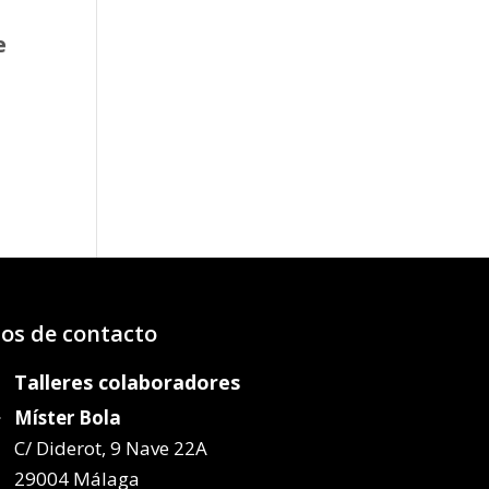
e
o
os:
e
14€
64€
os de contacto
Talleres colaboradores
Míster Bola
C/ Diderot, 9 Nave 22A
29004 Málaga