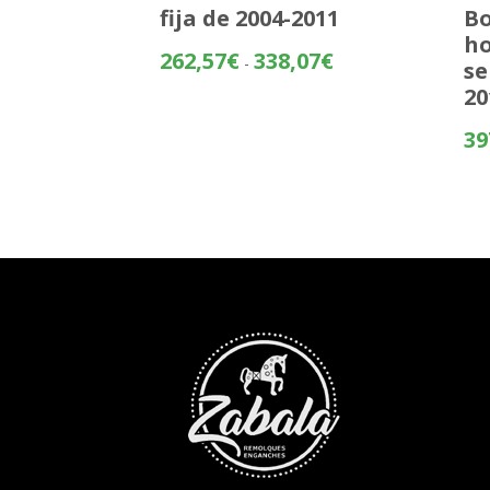
fija de 2004-2011
Bo
ho
Rango
262,57
€
338,07
€
-
se
de
20
precios:
desde
39
262,57€
hasta
338,07€