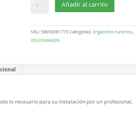
VOLKSWAGEN
Añadir al carrito
Golf
Monovolumen
Bola
SKU:
586500B1773
Categorías:
Enganches turismos
,
fija
VOLKSWAGEN
de
2013-
cantidad
cional
do lo necesario para su instalación por un profesional,