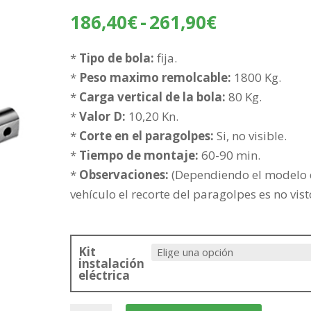
Rango
186,40
€
-
261,90
€
de
precios:
*
Tipo de bola:
fija.
desde
*
Peso maximo remolcable:
1800 Kg.
186,40€
*
Carga vertical de la bola:
80 Kg.
hasta
*
Valor D:
10,20 Kn.
261,90€
*
Corte en el paragolpes:
Si, no visible.
*
Tiempo de montaje:
60-90 min.
*
Observaciones:
(Dependiendo el modelo
vehículo el recorte del paragolpes es no vist
Kit
instalación
eléctrica