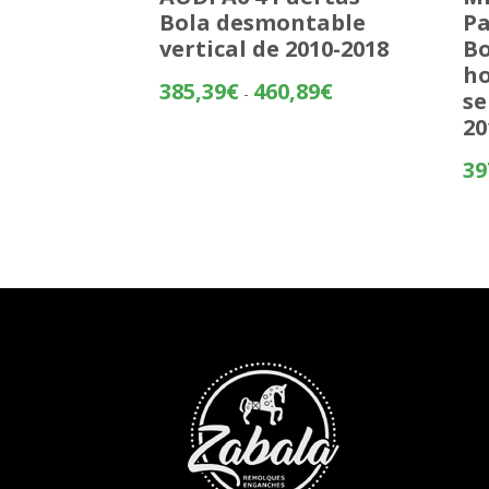
Bola desmontable
Pa
vertical de 2010-2018
Bo
ho
Rango
385,39
€
460,89
€
-
se
de
20
precios:
desde
39
385,39€
hasta
460,89€