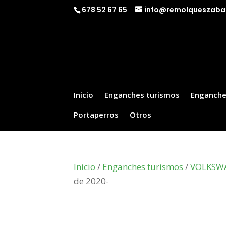
678 52 67 65
info@remolqueszaba
Inicio
Enganches turismos
Enganche
Portaperros
Otros
Inicio
/
Enganches turismos
/
VOLKSW
de 2020-