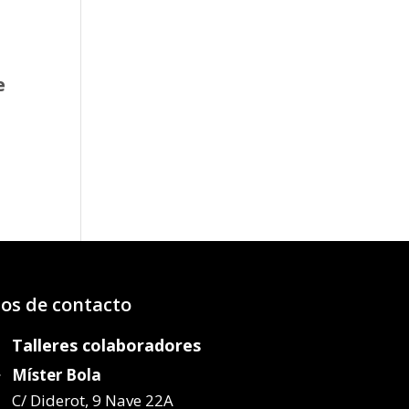
e
o
os:
e
07€
58€
os de contacto
Talleres colaboradores
Míster Bola
C/ Diderot, 9 Nave 22A