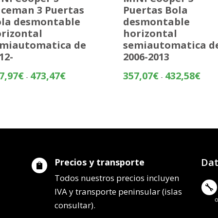
ceman 3 Puertas
Puertas Bola
la desmontable
desmontable
rizontal
horizontal
miautomatica de
semiautomatica d
12-
2006-2013
Rango
Rang
7,97
€
473,47
€
357,07
€
432,58
€
-
-
de
de
precios:
preci
desde
desd
397,97€
357,
hasta
hasta
473,47€
432,
Dat
Precios y transporte

Todos nuestros precios incluyen

IVA y transporte peninsular (islas
consultar).