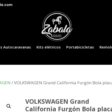
la.com
s Autocaravanas
Kits elétricos
Portabicicletas
Remol
AGEN
/ VOLKSWAGEN Grand California Furgón Bola plac
VOLKSWAGEN Grand
California Furgón Bola plac