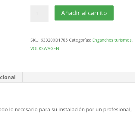
VOLKSWAGEN
Añadir al carrito
Grand
California
Furgón
SKU:
633200B1785
Categorías:
Enganches turismos
,
Bola
VOLKSWAGEN
placa
de
2020-
cantidad
cional
do lo necesario para su instalación por un profesional,