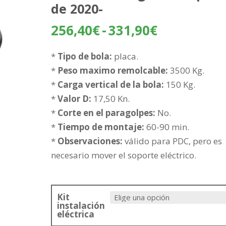
de 2020-
Rango
256,40
€
-
331,90
€
de
precios:
*
Tipo de bola:
placa.
desde
*
Peso maximo remolcable:
3500 Kg.
256,40€
*
Carga vertical de la bola:
150 Kg.
hasta
*
Valor D:
17,50 Kn.
331,90€
*
Corte en el paragolpes:
No.
*
Tiempo de montaje:
60-90 min.
*
Observaciones:
válido para PDC, pero es
necesario mover el soporte eléctrico.
Kit
instalación
eléctrica