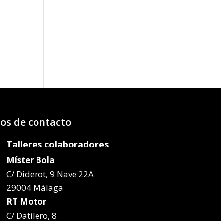
os:
e
81€
32€
os de contacto
Talleres colaboradores
Míster Bola
C/ Diderot, 9 Nave 22A
29004 Málaga
RT Motor
C/ Datilero, 8