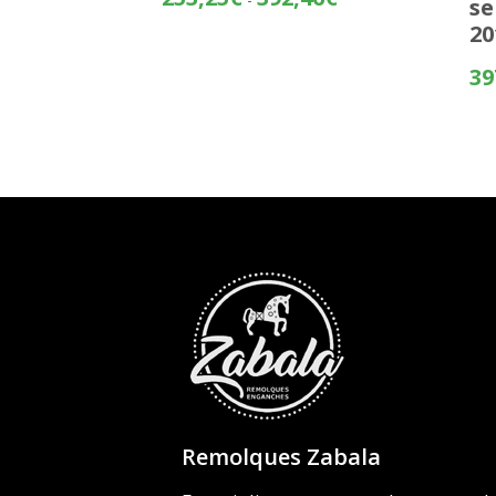
se
de
20
precios:
desde
39
253,25€
hasta
392,46€
Remolques Zabala