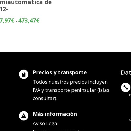
miautomatica de
preci
12-
desd
313,
Rango
7,97
€
473,47
€
-
hasta
de
389,
precios:
desde
397,97€
hasta
473,47€
Dat
Precios y transporte

Todos nuestros precios incluyen

IVA y transporte peninsular (islas
consultar).
Más información

Aviso Legal