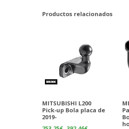
Productos relacionados
MITSUBISHI L200
MI
Pick-up Bola placa de
Pa
2019-
Bo
ho
Rango
253,25
€
392,46
€
-