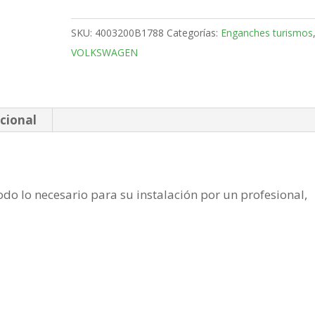
SUV
Bola
SKU:
4003200B1788
Categorías:
Enganches turismos
fija
VOLKSWAGEN
de
2021-
cantidad
cional
do lo necesario para su instalación por un profesional,