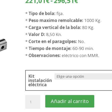
Rango
221,01
€
-
296,51
€
de
precios:
*
Tipo de bola:
fija.
desde
*
Peso maximo remolcable:
1000 Kg.
221,01€
*
Carga vertical de la bola:
80 Kg.
hasta
*
Valor D:
8,50 Kn.
296,51€
*
Corte en el paragolpes:
No.
*
Tiempo de montaje:
60-90 min.
*
Observaciones:
eléctrico con MMR.
Kit
instalación
eléctrica
VOLKSWAGEN
Añadir al carrito
ID.4