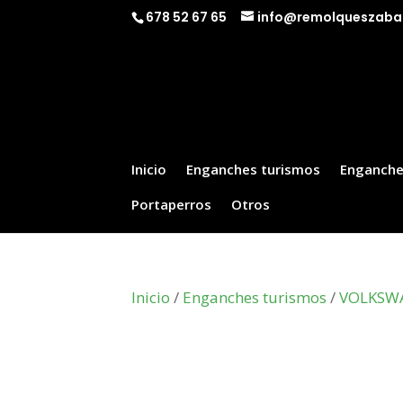
678 52 67 65
info@remolqueszaba
Inicio
Enganches turismos
Enganche
Portaperros
Otros
Inicio
/
Enganches turismos
/
VOLKSW