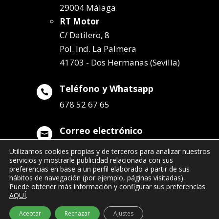
29004 Málaga
RT Motor
C/ Datilero, 8
Pol. Ind. La Palmera
41703 - Dos Hermanas (Sevilla)
Teléfono y Whatsapp

678 52 67 65
Correo electrónico

info@remolqueszabala.com
Utilizamos cookies propias y de terceros para analizar nuestros
servicios y mostrarle publicidad relacionada con sus
preferencias en base a un perfil elaborado a partir de sus
hábitos de navegación (por ejemplo, páginas visitadas).
Puede obtener más información y configurar sus preferencias
AQUÍ
.
©2022 Remolques Zabala
| 678 52 67 65
Aceptar
Rechazar
Ajustes
- info@remolqueszabala.com