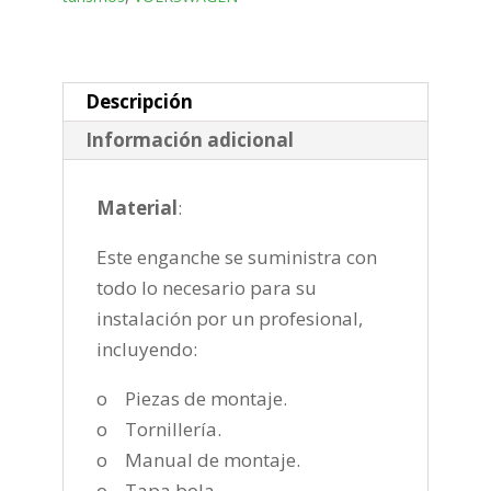
vertical
de
2022-
cantidad
Descripción
Información adicional
Material
:
Este enganche se suministra con
todo lo necesario para su
instalación por un profesional,
incluyendo:
o Piezas de montaje.
o Tornillería.
o Manual de montaje.
o Tapa bola.