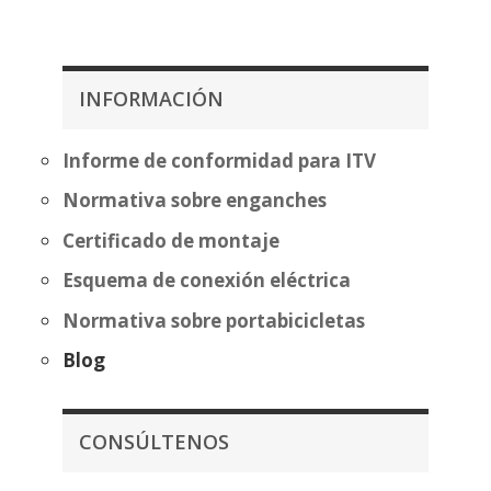
de
desde
precios:
419,99€
desde
hasta
349,99€
495,50€
INFORMACIÓN
hasta
425,50€
Informe de conformidad para ITV
Normativa sobre enganches
Certificado de montaje
Esquema de conexión eléctrica
Normativa sobre portabicicletas
Blog
CONSÚLTENOS