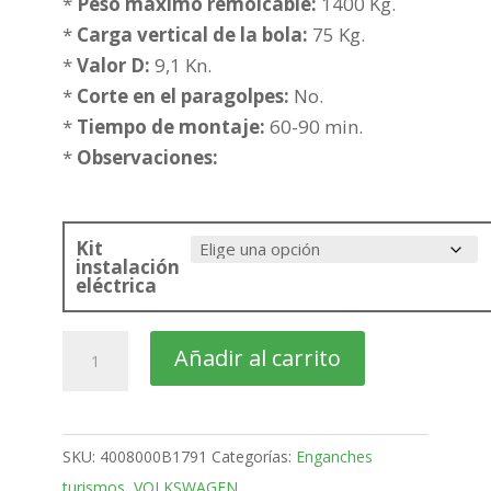
desde
*
Peso maximo remolcable:
1400 Kg.
405,05€
*
Carga vertical de la bola:
75 Kg.
hasta
*
Valor D:
9,1 Kn.
480,55€
*
Corte en el paragolpes:
No.
*
Tiempo de montaje:
60-90 min.
*
Observaciones:
Kit
instalación
eléctrica
VOLKSWAGEN
Añadir al carrito
ID.5
SUV
Bola
SKU:
4008000B1791
Categorías:
Enganches
desmontable
turismos
,
VOLKSWAGEN