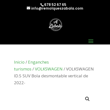
678 52 67 65
info@remolqueszabala.com
Inicio
/
Enganches
turismos
/
VOLKSWAGEN
/ VOLKSWAGEN
ID.5 SUV Bola desmontable vertical de
2022-