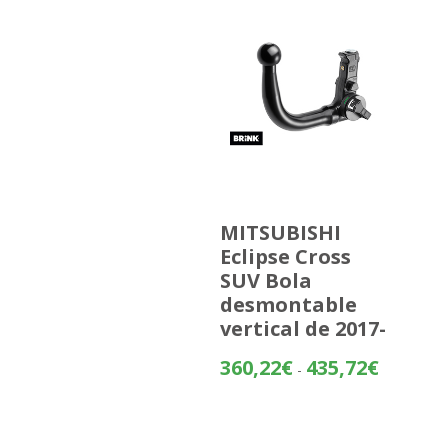
MITSUBISHI
Eclipse Cross
SUV Bola
desmontable
vertical de 2017-
Rango
360,22
€
435,72
€
-
de
precios:
desde