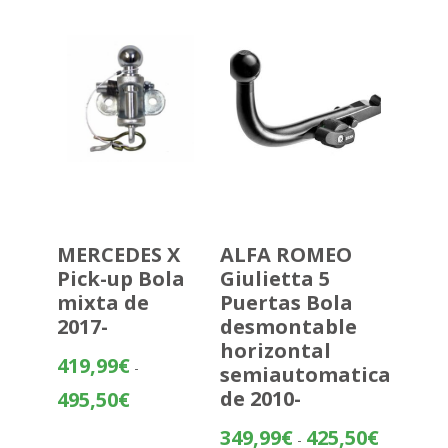
360,22€
hasta
435,72€
MERCEDES X
ALFA ROMEO
Pick-up Bola
Giulietta 5
mixta de
Puertas Bola
2017-
desmontable
horizontal
419,99
€
-
semiautomatica
Rango
de 2010-
495,50
€
de
Rango
349,99
€
425,50
€
precios:
-