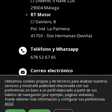
C/ Diderot, 9 Nave 22A
29004 Málaga
RT Motor
C/ Datilero, 8
Pol. Ind. La Palmera
41703 - Dos Hermanas (Sevilla)
Teléfono y Whatsapp

678 52 67 65
Correo electrónico

info@remolqueszabala.com
Utilizamos cookies propias y de terceros para analizar nuestros
servicios y mostrarle publicidad relacionada con sus
preferencias en base a un perfil elaborado a partir de sus
hábitos de navegación (por ejemplo, páginas visitadas).
Puede obtener más información y configurar sus preferencias
AQUÍ
.
©2022 Remolques Zabala
| 678 52 67 65