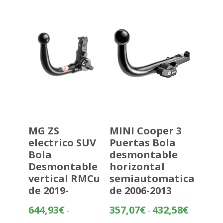
483,70€
hasta
559,20€
MG ZS
MINI Cooper 3
electrico SUV
Puertas Bola
Bola
desmontable
Desmontable
horizontal
vertical RMCu
semiautomatica
de 2019-
de 2006-2013
Rango
644,93
€
357,07
€
432,58
€
-
-
de