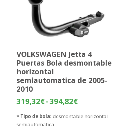
VOLKSWAGEN Jetta 4
Puertas Bola desmontable
horizontal
semiautomatica de 2005-
2010
Rango
319,32
€
-
394,82
€
de
precios:
*
Tipo de bola:
desmontable horizontal
desde
semiautomatica.