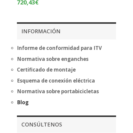
Rango
720,43
€
precios:
de
desde
precios:
357,07€
desde
hasta
644,93€
INFORMACIÓN
432,58€
hasta
720,43€
Informe de conformidad para ITV
Normativa sobre enganches
Certificado de montaje
Esquema de conexión eléctrica
Normativa sobre portabicicletas
Blog
CONSÚLTENOS