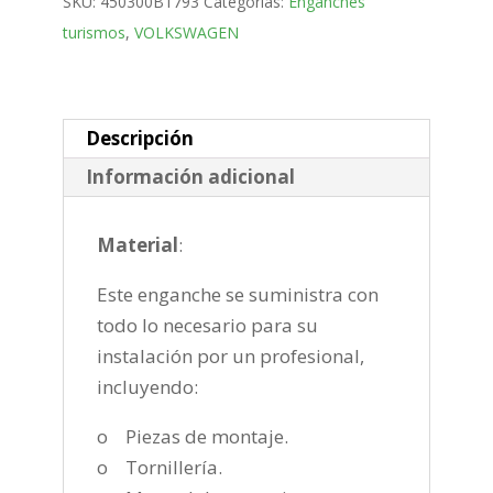
SKU:
450300B1793
Categorías:
Enganches
Bola
turismos
,
VOLKSWAGEN
desmontable
horizontal
semiautomatica
de
Descripción
2005-
Información adicional
2010
cantidad
Material
:
Este enganche se suministra con
todo lo necesario para su
instalación por un profesional,
incluyendo:
o Piezas de montaje.
o Tornillería.