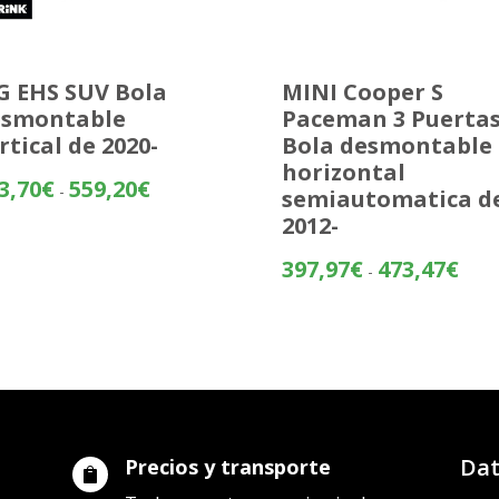
 EHS SUV Bola
MINI Cooper S
esmontable
Paceman 3 Puerta
rtical de 2020-
Bola desmontable
horizontal
Rango
3,70
€
559,20
€
-
semiautomatica d
de
2012-
precios:
desde
Rang
397,97
€
473,47
€
-
483,70€
de
hasta
preci
559,20€
desd
397,
hasta
473,
Dat
Precios y transporte
