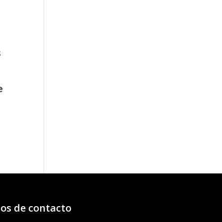
s
e
o
os:
e
97€
47€
os de contacto