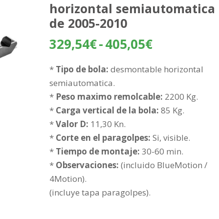
horizontal semiautomatica
de 2005-2010
Rango
329,54
€
-
405,05
€
de
precios:
*
Tipo de bola:
desmontable horizontal
desde
semiautomatica.
329,54€
*
Peso maximo remolcable:
2200 Kg.
hasta
*
Carga vertical de la bola:
85 Kg.
405,05€
*
Valor D:
11,30 Kn.
*
Corte en el paragolpes:
Si, visible.
*
Tiempo de montaje:
30-60 min.
*
Observaciones:
(incluido BlueMotion /
4Motion).
(incluye tapa paragolpes).