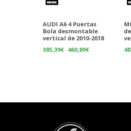
AUDI A6 4 Puertas
MG
Bola desmontable
d
vertical de 2010-2018
ve
Rango
385,39
€
460,89
€
48
-
de
precios:
desde
385,39€
hasta
460,89€