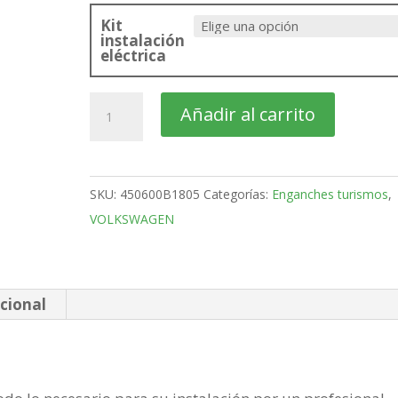
Kit
instalación
eléctrica
VOLKSWAGEN
Añadir al carrito
Passat
4
Puertas
SKU:
450600B1805
Categorías:
Enganches turismos
,
Bola
VOLKSWAGEN
desmontable
horizontal
semiautomatica
de
cional
2005-
2010
cantidad