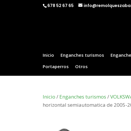
678 52 67 65
info@remolqueszaba
Inicio
Enganches turismos
Enganche
Portaperros
Otros
Inicio
/
Enganches turismos
/
VOLKSW
horizontal semiautomatica de 2005-