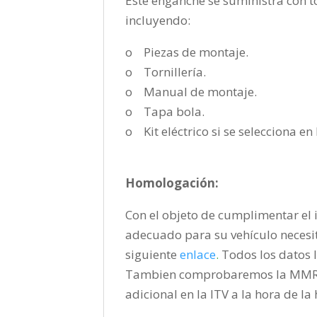
Este enganche se suministra con to
incluyendo:
o Piezas de montaje.
o Tornillería.
o Manual de montaje.
o Tapa bola.
o Kit eléctrico si se selecciona e
Homologación:
Con el objeto de cumplimentar el i
adecuado para su vehículo necesi
siguiente
enlace
.
Todos los datos l
Tambien comprobaremos la MMR pa
adicional en la ITV a la hora de l