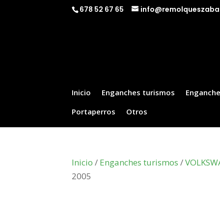
678 52 67 65
info@remolqueszaba
Inicio
Enganches turismos
Enganche
Portaperros
Otros
Inicio
/
Enganches turismos
/
VOLKSW
2005