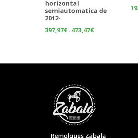
horizontal
19
semiautomatica de
2012-
Rango
397,97
€
473,47
€
-
de
precios:
desde
397,97€
hasta
473,47€
Remolques Zabala