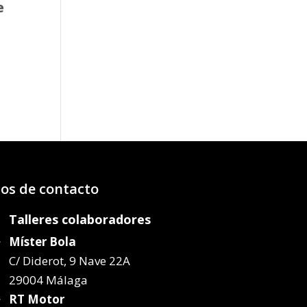
e
o
os:
e
07€
58€
os de contacto
Talleres colaboradores
Míster Bola
C/ Diderot, 9 Nave 22A
29004 Málaga
RT Motor