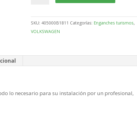
Passat
Familiar
Bola
SKU:
405000B1811
Categorías:
Enganches turismos
,
fija
VOLKSWAGEN
de
1997-
2005
cantidad
cional
do lo necesario para su instalación por un profesional,