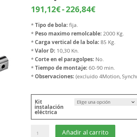
Rango
191,12
€
-
226,84
€
de
precios:
*
Tipo de bola:
fija.
desde
*
Peso maximo remolcable:
2000 Kg.
191,12€
*
Carga vertical de la bola:
85 Kg.
hasta
*
Valor D:
10,30 Kn.
226,84€
*
Corte en el paragolpes:
No.
*
Tiempo de montaje:
60-90 min.
*
Observaciones:
(excluido 4Motion, Synchr
Kit
instalación
eléctrica
VOLKSWAGEN
Añadir al carrito