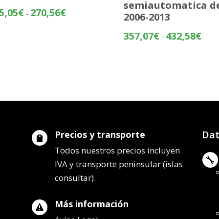
semiautomatica d
Rango
5,05
€
270,56
€
-
2006-2013
de
precios:
Rang
357,07
€
432,58
€
-
desde
de
195,05€
preci
hasta
desd
270,56€
357,
hasta
432,
Dat
Precios y transporte

Todos nuestros precios incluyen

IVA y transporte peninsular (islas
consultar).
Más información
