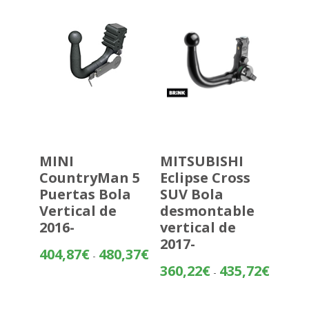
hasta
389,32€
MINI
MITSUBISHI
CountryMan 5
Eclipse Cross
Puertas Bola
SUV Bola
Vertical de
desmontable
2016-
vertical de
2017-
Rango
404,87
€
480,37
€
-
de
Rango
360,22
€
435,72
€
-
precios:
de
desde
precios: