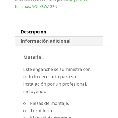
desmontable
turismos
,
VOLKSWAGEN
vertical
de
2018-
cantidad
Descripción
Información adicional
Material
:
Este enganche se suministra con
todo lo necesario para su
instalación por un profesional,
incluyendo:
o Piezas de montaje.
o Tornillería.
o Manual de montaje.