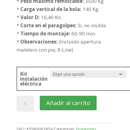
desde
*
Peso maximo remolcable:
3500 Kg.
549,76€
*
Carga vertical de la bola:
140 Kg.
hasta
*
Valor D:
16,40 Kn.
625,27€
*
Corte en el paragolpes:
Si, no visible.
*
Tiempo de montaje:
60-90 min.
*
Observaciones:
(Incluido apertura
maletero con pie, R-Line).
Kit
instalación
eléctrica
VOLKSWAGEN
Añadir al carrito
Touareg
SUV
Bola
SKU:
655800B1854
Categorías:
Enganches