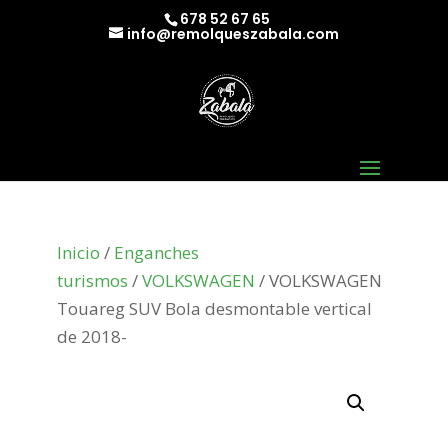
678 52 67 65
info@remolqueszabala.com
Inicio
/
Enganches
turismos
/
VOLKSWAGEN
/ VOLKSWAGEN
Touareg SUV Bola desmontable vertical
de 2018-