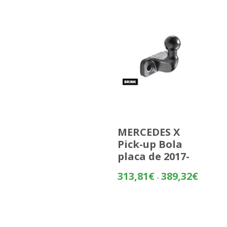
MERCEDES X
Pick-up Bola
placa de 2017-
Rango
313,81
€
389,32
€
-
de
precios:
desde
313,81€