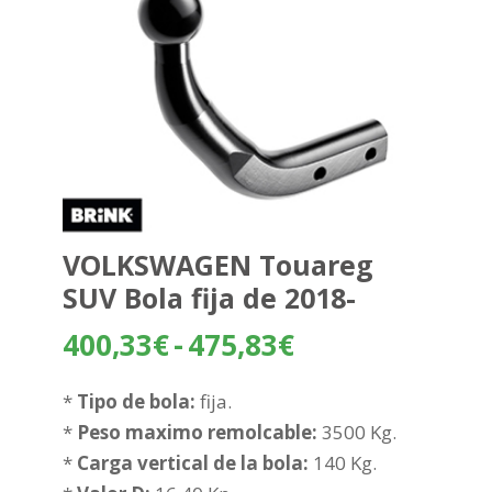
VOLKSWAGEN Touareg
SUV Bola fija de 2018-
Rango
400,33
€
-
475,83
€
de
precios:
*
Tipo de bola:
fija.
desde
*
Peso maximo remolcable:
3500 Kg.
400,33€
*
Carga vertical de la bola:
140 Kg.