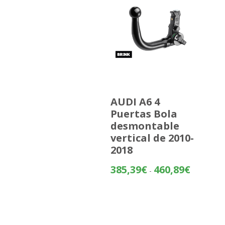
AUDI A6 4
Puertas Bola
desmontable
vertical de 2010-
2018
Rango
385,39
€
460,89
€
-
de
precios:
desde
385,39€
hasta