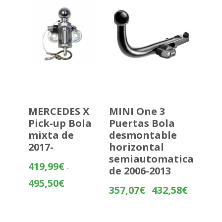
460,89€
MERCEDES X
MINI One 3
Pick-up Bola
Puertas Bola
mixta de
desmontable
2017-
horizontal
semiautomatica
419,99
€
-
de 2006-2013
Rango
495,50
€
Rango
357,07
€
432,58
€
-
de
de
precios:
precios:
desde
desde