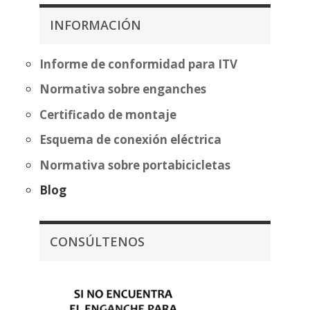
419,99€
357,07€
hasta
INFORMACIÓN
hasta
495,50€
432,58€
Informe de conformidad para ITV
Normativa sobre enganches
Certificado de montaje
Esquema de conexión eléctrica
Normativa sobre portabicicletas
Blog
CONSÚLTENOS