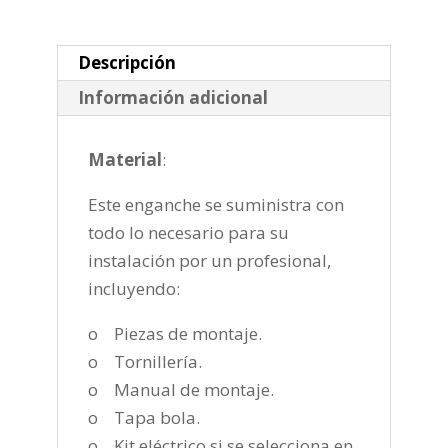
2018-
cantidad
Descripción
Información adicional
Material
:
Este enganche se suministra con
todo lo necesario para su
instalación por un profesional,
incluyendo:
o Piezas de montaje.
o Tornillería.
o Manual de montaje.
o Tapa bola.
o Kit eléctrico si se selecciona en