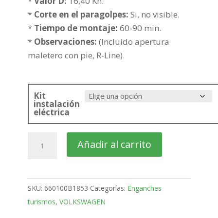
hasta
*
Valor D:
16,40 Kn.
475,83€
*
Corte en el paragolpes:
Si, no visible.
*
Tiempo de montaje:
60-90 min.
*
Observaciones:
(Incluido apertura
maletero con pie, R-Line).
Kit
instalación
eléctrica
VOLKSWAGEN
Añadir al carrito
Touareg
SUV
Bola
SKU:
660100B1853
Categorías:
Enganches
fija
turismos
,
VOLKSWAGEN
de