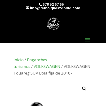
678 52 67 65
info@remolqueszabala.com
Inicio
/
Enganches
turismos
/
VOLKSWAGEN
/ VOLKSWAGEN
Touareg SUV Bola fija de 2018-