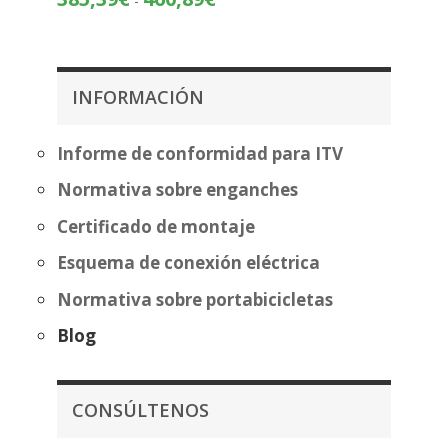
-
precios:
de
desde
precios:
195,05€
desde
hasta
385,39€
INFORMACIÓN
270,56€
hasta
460,89€
Informe de conformidad para ITV
Normativa sobre enganches
Certificado de montaje
Esquema de conexión eléctrica
Normativa sobre portabicicletas
Blog
CONSÚLTENOS