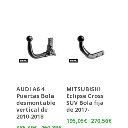
precios:
desde
483,70€
hasta
559,20€
AUDI A6 4
MITSUBISHI
Puertas Bola
Eclipse Cross
desmontable
SUV Bola fija
vertical de
de 2017-
2010-2018
Rango
195,05
€
270,56
€
-
de
Rango
385,39
€
460,89
€