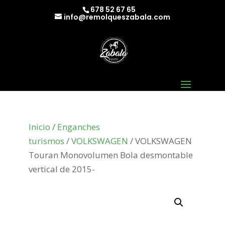
678 52 67 65
info@remolqueszabala.com
Inicio
/
Enganches
turismos
/
VOLKSWAGEN
/ VOLKSWAGEN
Touran Monovolumen Bola desmontable
vertical de 2015-