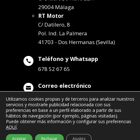
29004 Málaga
RT Motor
C/ Datilero, 8
Pol. Ind. La Palmera
41703 - Dos Hermanas (Sevilla)
Teléfono y Whatsapp

678 52 67 65
Correo electrónico

info@remolqueszabala.com
Utilizamos cookies propias y de terceros para analizar nuestros
servicios y mostrarle publicidad relacionada con sus
preferencias en base a un perfil elaborado a partir de sus
hábitos de navegación (por ejemplo, páginas visitadas).
Puede obtener más información y configurar sus preferencias
AQUÍ
.
©2022 Remolques Zabala
| 678 52 67 65
Aceptar
Rechazar
Ajustes
- info@remolqueszabala.com