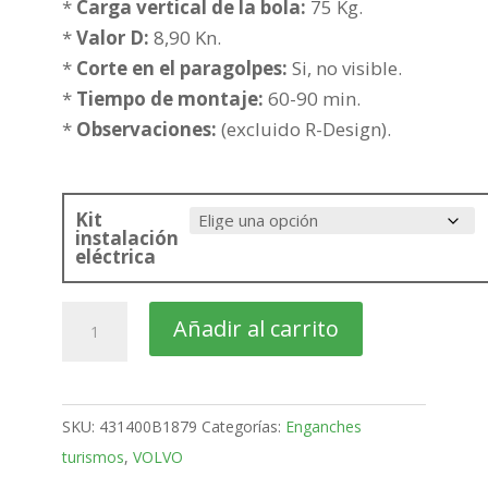
hasta
*
Carga vertical de la bola:
75 Kg.
416,85€
*
Valor D:
8,90 Kn.
*
Corte en el paragolpes:
Si, no visible.
*
Tiempo de montaje:
60-90 min.
*
Observaciones:
(excluido R-Design).
Kit
instalación
eléctrica
VOLVO
Añadir al carrito
S40
4
Puertas
SKU:
431400B1879
Categorías:
Enganches
Bola
turismos
,
VOLVO
desmontable