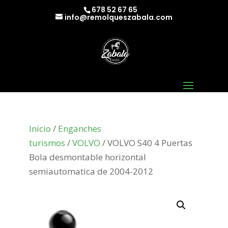
678 52 67 65
info@remolqueszabala.com
Inicio
/
Enganches
turismos
/
VOLVO
/ VOLVO S40 4 Puertas
Bola desmontable horizontal
semiautomatica de 2004-2012