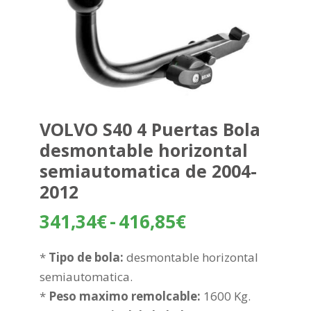
VOLVO S40 4 Puertas Bola
desmontable horizontal
semiautomatica de 2004-
2012
Rango
341,34
€
-
416,85
€
de
precios:
*
Tipo de bola:
desmontable horizontal
desde
semiautomatica.
341,34€
*
Peso maximo remolcable:
1600 Kg.