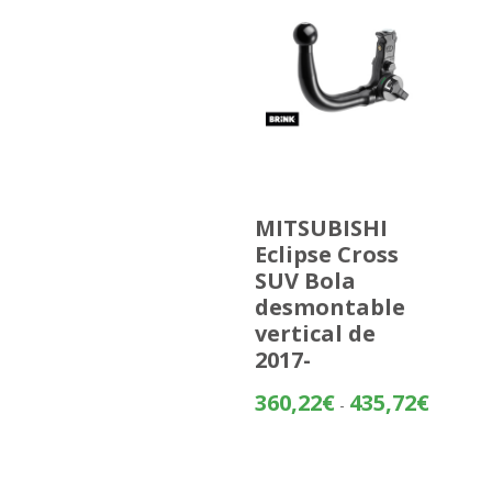
MITSUBISHI
Eclipse Cross
SUV Bola
desmontable
vertical de
2017-
Rango
360,22
€
435,72
€
-
de
precios:
desde