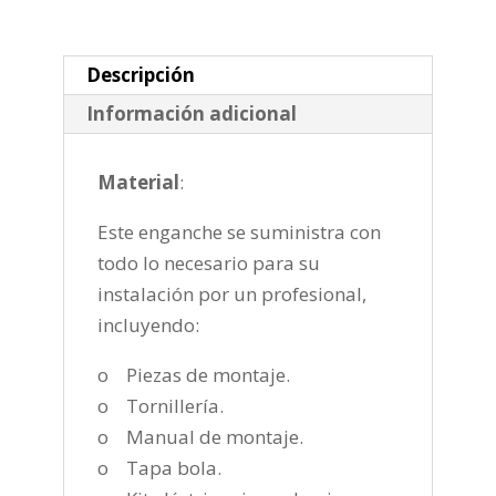
horizontal
semiautomatica
de
Descripción
2004-
Información adicional
2012
cantidad
Material
:
Este enganche se suministra con
todo lo necesario para su
instalación por un profesional,
incluyendo:
o Piezas de montaje.
o Tornillería.
o Manual de montaje.
o Tapa bola.