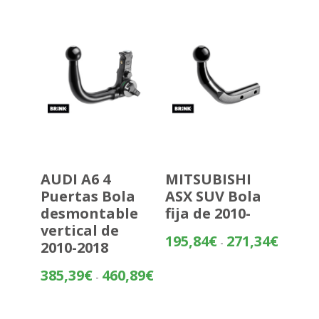
360,22€
hasta
435,72€
AUDI A6 4
MITSUBISHI
Puertas Bola
ASX SUV Bola
desmontable
fija de 2010-
vertical de
Rango
195,84
€
271,34
€
-
2010-2018
de
precios:
Rango
385,39
€
460,89
€
-
desde
de
195,84€
precios:
hasta