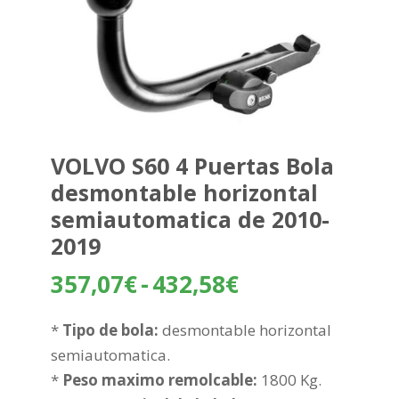
VOLVO S60 4 Puertas Bola
desmontable horizontal
semiautomatica de 2010-
2019
Rango
357,07
€
-
432,58
€
de
precios:
*
Tipo de bola:
desmontable horizontal
desde
semiautomatica.
357,07€
*
Peso maximo remolcable:
1800 Kg.