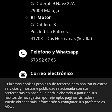
C/ Diderot, 9 Nave 22A
29004 Málaga
RT Motor
C/ Datilero, 8
Pol. Ind. La Palmera
41703 - Dos Hermanas (Sevilla)
Teléfono y Whatsapp

678 52 67 65
Correo electrónico

info@remolqueszabala.com
Utilizamos cookies propias y de terceros para analizar nuestros
servicios y mostrarle publicidad relacionada con sus
preferencias en base a un perfil elaborado a partir de sus
hábitos de navegación (por ejemplo, páginas visitadas).
Puede obtener más información y configurar sus preferencias
AQUÍ
.
©2022 Remolques Zabala
| 678 52 67 65