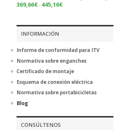
de
Rango
369,66
€
445,16
€
-
precios
de
desde
precios:
360,22
desde
hasta
369,66€
INFORMACIÓN
435,72
hasta
445,16€
Informe de conformidad para ITV
Normativa sobre enganches
Certificado de montaje
Esquema de conexión eléctrica
Normativa sobre portabicicletas
Blog
CONSÚLTENOS