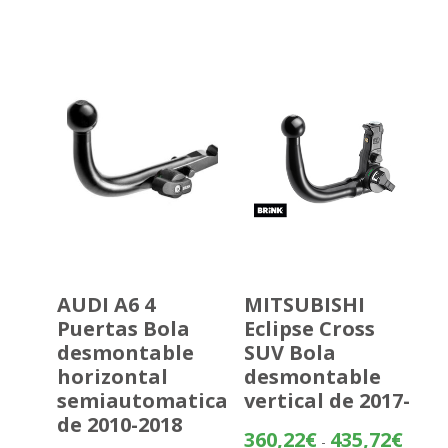
precios
desde
397,97
hasta
473,47
AUDI A6 4
MITSUBISHI
Puertas Bola
Eclipse Cross
desmontable
SUV Bola
horizontal
desmontable
semiautomatica
vertical de 2017-
de 2010-2018
Rango
360,22
€
435,72
€
-