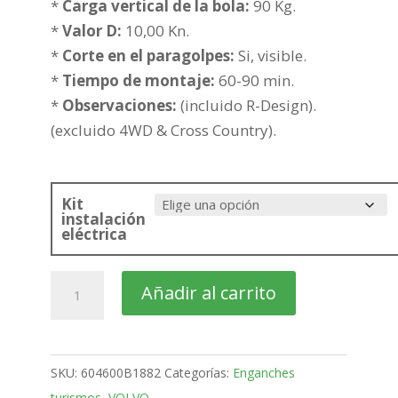
hasta
*
Carga vertical de la bola:
90 Kg.
432,58€
*
Valor D:
10,00 Kn.
*
Corte en el paragolpes:
Si, visible.
*
Tiempo de montaje:
60-90 min.
*
Observaciones:
(incluido R-Design).
(excluido 4WD & Cross Country).
Kit
instalación
eléctrica
VOLVO
Añadir al carrito
S60
4
Puertas
SKU:
604600B1882
Categorías:
Enganches
Bola
turismos
,
VOLVO