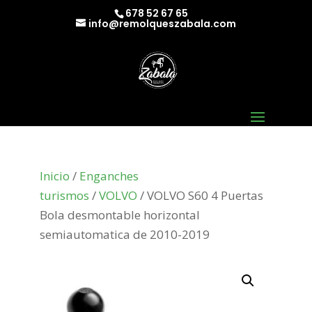
678 52 67 65
info@remolqueszabala.com
Inicio
/
Enganches
turismos
/
VOLVO
/ VOLVO S60 4 Puertas
Bola desmontable horizontal
semiautomatica de 2010-2019