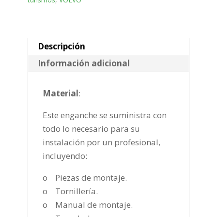
desmontable
horizontal
semiautomatica
de
Descripción
2010-
Información adicional
2019
cantidad
Material
:
Este enganche se suministra con
todo lo necesario para su
instalación por un profesional,
incluyendo:
o Piezas de montaje.
o Tornillería.
o Manual de montaje.