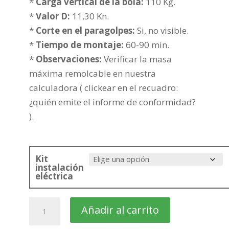
397,97€
*
Carga vertical de la bola:
110 Kg.
hasta
*
Valor D:
11,30 Kn.
473,47€
*
Corte en el paragolpes:
Si, no visible.
*
Tiempo de montaje:
60-90 min.
*
Observaciones:
Verificar la masa
máxima remolcable en nuestra
calculadora ( clickear en el recuadro:
¿quién emite el informe de conformidad?
).
Kit
instalación
eléctrica
VOLVO
Añadir al carrito
S90