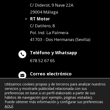
C/ Diderot, 9 Nave 22A
29004 Málaga
RT Motor
C/ Datilero, 8
Pol. Ind. La Palmera
41703 - Dos Hermanas (Sevilla)
Teléfono y Whatsapp

678 52 67 65
Correo electrónico

info@remolqueszabala.com
Utilizamos cookies propias y de terceros para analizar nuestros
servicios y mostrarle publicidad relacionada con sus
preferencias en base a un perfil elaborado a partir de sus
hábitos de navegación (por ejemplo, páginas visitadas).
Puede obtener más información y configurar sus preferencias
AQUÍ
.
©2022 Remolques Zabala
| 678 52 67 65