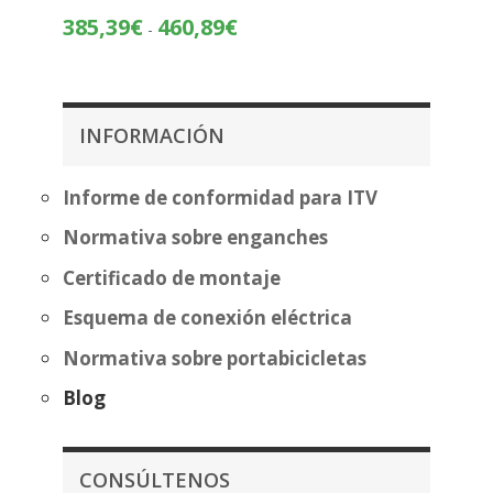
precios:
Rango
385,39
€
460,89
€
-
desde
de
255,61€
precios:
hasta
desde
331,12€
385,39€
INFORMACIÓN
hasta
460,89€
Informe de conformidad para ITV
Normativa sobre enganches
Certificado de montaje
Esquema de conexión eléctrica
Normativa sobre portabicicletas
Blog
CONSÚLTENOS