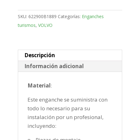
4
Puertas
SKU:
622900B1889
Categorías:
Enganches
Bola
turismos
,
VOLVO
desmontable
vertical
de
2016-
Descripción
2020
Información adicional
cantidad
Material
:
Este enganche se suministra con
todo lo necesario para su
instalación por un profesional,
incluyendo:
o Piezas de montaje.