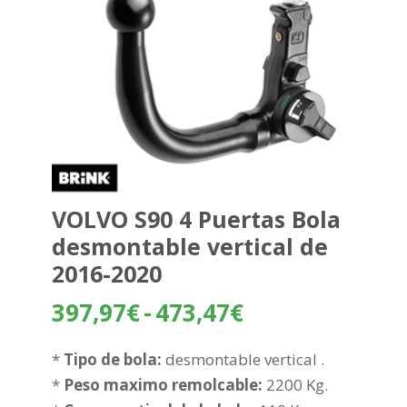
VOLVO S90 4 Puertas Bola
desmontable vertical de
2016-2020
Rango
397,97
€
-
473,47
€
de
precios:
*
Tipo de bola:
desmontable vertical .
desde
*
Peso maximo remolcable:
2200 Kg.