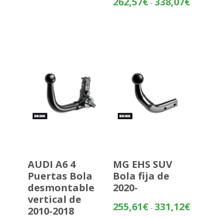
262,57
€
338,07
€
-
de
precios:
desde
262,57€
hasta
338,07€
AUDI A6 4
MG EHS SUV
Puertas Bola
Bola fija de
desmontable
2020-
vertical de
Rango
255,61
€
331,12
€
-
2010-2018
de