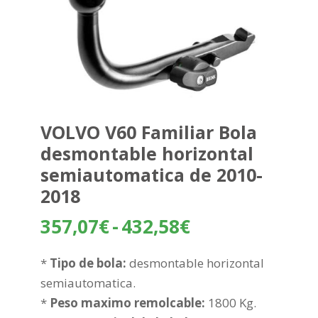
VOLVO V60 Familiar Bola
desmontable horizontal
semiautomatica de 2010-
2018
Rango
357,07
€
-
432,58
€
de
precios:
*
Tipo de bola:
desmontable horizontal
desde
semiautomatica.
357,07€
*
Peso maximo remolcable:
1800 Kg.