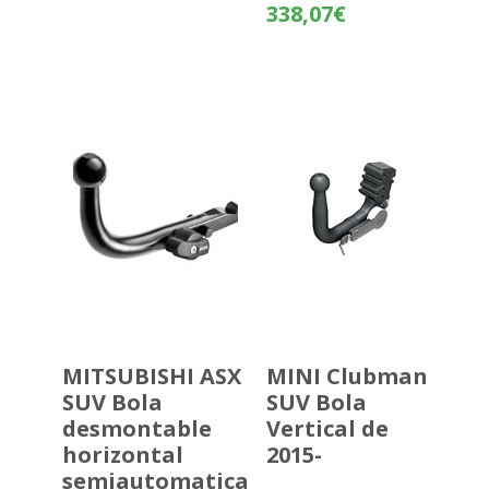
Rango
338,07
€
de
precios:
desde
262,57€
hasta
338,07€
MITSUBISHI ASX
MINI Clubman
SUV Bola
SUV Bola
desmontable
Vertical de
horizontal
2015-
semiautomatica