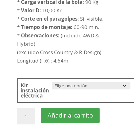
hasta
*
Carga vertical de la bola:
90 Kg.
432,58€
*
Valor D:
10,00 Kn.
*
Corte en el paragolpes:
Si, visible.
*
Tiempo de montaje:
60-90 min.
*
Observaciones:
(incluido 4WD &
Hybrid).
(excluido Cross Country & R-Design).
Longitud (F.6) : 4,64m.
Kit
instalación
eléctrica
VOLVO
Añadir al carrito
V60
Familiar