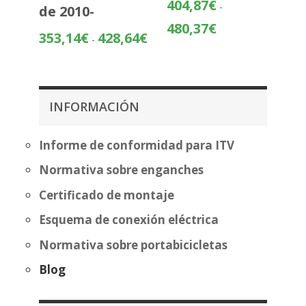
404,87
€
-
de 2010-
Rango
480,37
€
Rango
353,14
€
428,64
€
-
de
de
precios:
precios:
desde
desde
404,87€
353,14€
hasta
INFORMACIÓN
hasta
480,37€
428,64€
Informe de conformidad para ITV
Normativa sobre enganches
Certificado de montaje
Esquema de conexión eléctrica
Normativa sobre portabicicletas
Blog