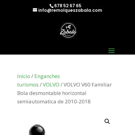
678 52 67 65
info@remolqueszabala.com
Inicio
/
Enganches
turismos
/
VOLVO
/ VOLVO V60 Familiar
Bola desmontable horizontal
semiautomatica de 2010-2018