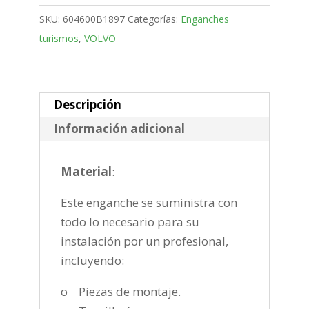
Bola
SKU:
604600B1897
Categorías:
Enganches
desmontable
turismos
,
VOLVO
horizontal
semiautomatica
de
2010-
Descripción
2018
Información adicional
cantidad
Material
:
Este enganche se suministra con
todo lo necesario para su
instalación por un profesional,
incluyendo:
o Piezas de montaje.