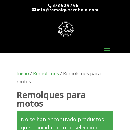
678 52 67 65
info@remolqueszabala.com
Inicio
/
Remolques
/ Remolques para
motos
Remolques para
motos
No se han encontrado productos
que coincidan con tu selección.