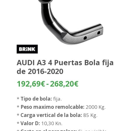
AUDI A3 4 Puertas Bola fija
de 2016-2020
Rango
192,69
€
-
268,20
€
de
precios:
*
Tipo de bola:
fija.
desde
*
Peso maximo remolcable:
2000 Kg.
192,69€
*
Carga vertical de la bola:
85 Kg.
hasta
*
Valor D:
10,30 Kn.