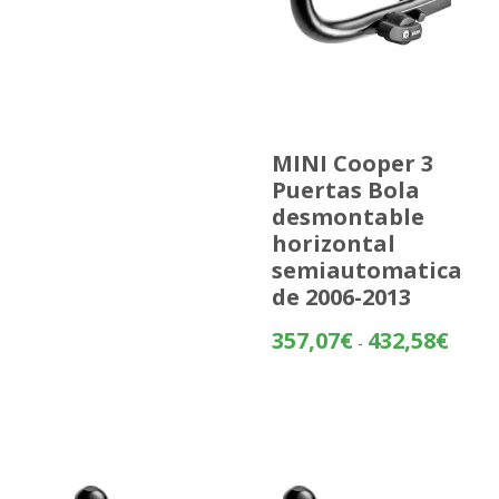
MINI Cooper 3
Puertas Bola
desmontable
horizontal
semiautomatica
de 2006-2013
Rango
357,07
€
432,58
€
-
de
precios
desde
357,07
hasta
432,58