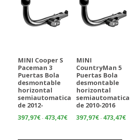
MINI Cooper S
MINI
Paceman 3
CountryMan 5
Puertas Bola
Puertas Bola
desmontable
desmontable
horizontal
horizontal
semiautomatica
semiautomatica
de 2012-
de 2010-2016
Rango
Rango
397,97
€
473,47
€
397,97
€
473,47
€
-
-
de
de
precios:
precios
desde
desde