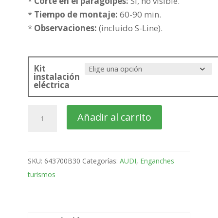
268,20€
*
Corte en el paragolpes:
Si, no visible.
*
Tiempo de montaje:
60-90 min.
*
Observaciones:
(incluido S-Line).
Kit
instalación
eléctrica
AUDI
Añadir al carrito
A3
4
Puertas
SKU:
643700B30
Categorías:
AUDI
,
Enganches
Bola
turismos
fija
de
2016-