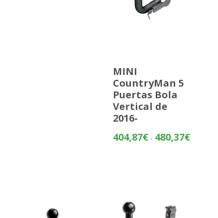
MINI
CountryMan 5
Puertas Bola
Vertical de
2016-
Rango
404,87
€
480,37
€
-
de
precios:
desde
404,87€
hasta
480,37€