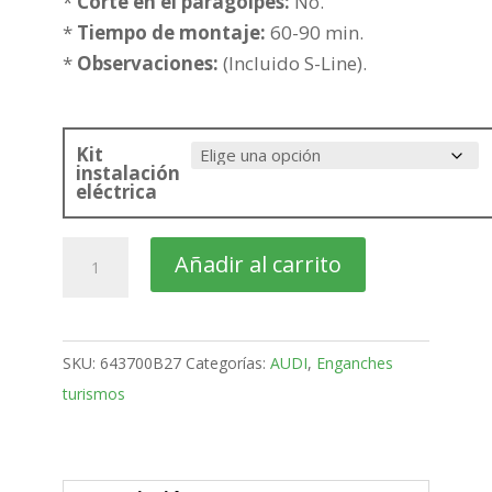
268,20€
*
Corte en el paragolpes:
No.
*
Tiempo de montaje:
60-90 min.
*
Observaciones:
(Incluido S-Line).
Kit
instalación
eléctrica
AUDI
Añadir al carrito
A3
4
Puertas
SKU:
643700B27
Categorías:
AUDI
,
Enganches
Bola
turismos
fija
de
2020-