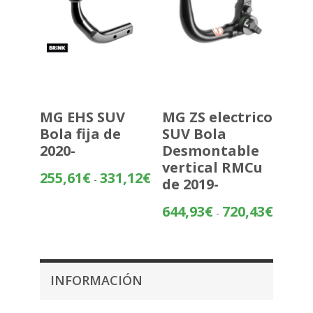
MG EHS SUV
MG ZS electrico
Bola fija de
SUV Bola
2020-
Desmontable
vertical RMCu
Rango
255,61
€
331,12
€
-
de 2019-
de
precios:
Rango
644,93
€
720,43
€
-
desde
de
255,61€
precios:
hasta
desde
331,12€
644,93€
INFORMACIÓN
hasta
720,43€