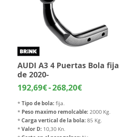
AUDI A3 4 Puertas Bola fija
de 2020-
Rango
192,69
€
-
268,20
€
de
precios:
*
Tipo de bola:
fija.
desde
*
Peso maximo remolcable:
2000 Kg.
192,69€
*
Carga vertical de la bola:
85 Kg.
hasta
*
Valor D:
10,30 Kn.