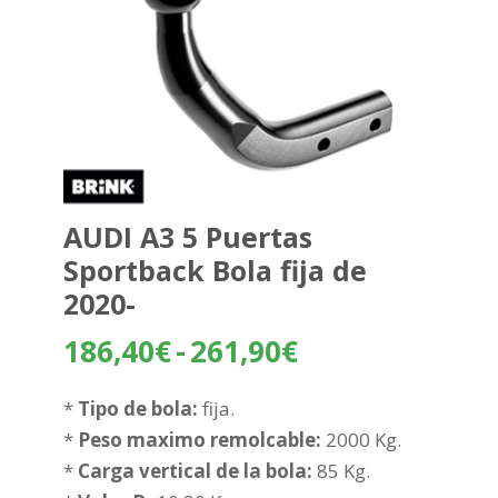
AUDI A3 5 Puertas
Sportback Bola fija de
2020-
Rango
186,40
€
-
261,90
€
de
precios:
*
Tipo de bola:
fija.
desde
*
Peso maximo remolcable:
2000 Kg.
186,40€
*
Carga vertical de la bola:
85 Kg.