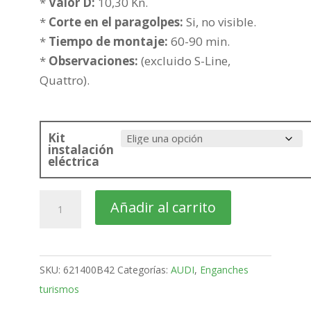
hasta
*
Valor D:
10,30 Kn.
261,90€
*
Corte en el paragolpes:
Si, no visible.
*
Tiempo de montaje:
60-90 min.
*
Observaciones:
(excluido S-Line,
Quattro).
Kit
instalación
eléctrica
AUDI
Añadir al carrito
A3
5
Puertas
SKU:
621400B42
Categorías:
AUDI
,
Enganches
Sportback
turismos
Bola