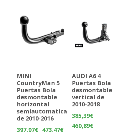
483,70€
hasta
559,20€
MINI
AUDI A6 4
CountryMan 5
Puertas Bola
Puertas Bola
desmontable
desmontable
vertical de
horizontal
2010-2018
semiautomatica
385,39
€
-
de 2010-2016
Rango
460,89
€
Rango
397,97
€
473,47
€
-
de