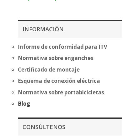
de
precios:
precios:
desde
desde
385,39€
397,97€
hasta
INFORMACIÓN
hasta
460,89€
473,47€
Informe de conformidad para ITV
Normativa sobre enganches
Certificado de montaje
Esquema de conexión eléctrica
Normativa sobre portabicicletas
Blog
CONSÚLTENOS