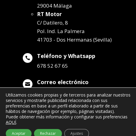
29004 Málaga
RT Motor
C/ Datilero, 8
Pol. Ind. La Palmera
41703 - Dos Hermanas (Sevilla)
Teléfono y Whatsapp

678 52 67 65
Correo electrónico

info@remolqueszabala.com
Utilizamos cookies propias y de terceros para analizar nuestros
servicios y mostrarle publicidad relacionada con sus
preferencias en base a un perfil elaborado a partir de sus
hábitos de navegación (por ejemplo, páginas visitadas).
Puede obtener más información y configurar sus preferencias
AQUÍ
.
©2022 Remolques Zabala
| 678 52 67 65
Aceptar
Rechazar
Ajustes
- info@remolqueszabala.com