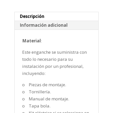
fija
de
2020-
Descripción
cantidad
Información adicional
Material
:
Este enganche se suministra con
todo lo necesario para su
instalación por un profesional,
incluyendo:
o Piezas de montaje.
o Tornillería.
o Manual de montaje.
o Tapa bola.
o Kit eléctrico si se selecciona en