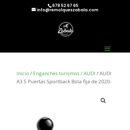
678 52 67 65
info@remolqueszabala.com
Inicio
/
Enganches turismos
/
AUDI
/ AUDI
A3 5 Puertas Sportback Bola fija de 2020-