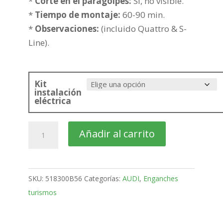
265,84€
*
Corte en el paragolpes:
Si, no visible.
*
Tiempo de montaje:
60-90 min.
*
Observaciones:
(incluido Quattro & S-
Line).
Kit
instalación
eléctrica
AUDI
Añadir al carrito
A4
4
Puertas
SKU:
518300B56
Categorías:
AUDI
,
Enganches
Bola
turismos
fija
de