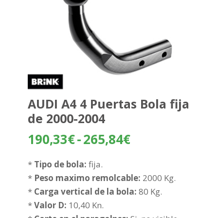
AUDI A4 4 Puertas Bola fija
de 2000-2004
Rango
190,33
€
-
265,84
€
de
precios:
*
Tipo de bola:
fija.
desde
*
Peso maximo remolcable:
2000 Kg.
190,33€
*
Carga vertical de la bola:
80 Kg.
hasta
*
Valor D:
10,40 Kn.