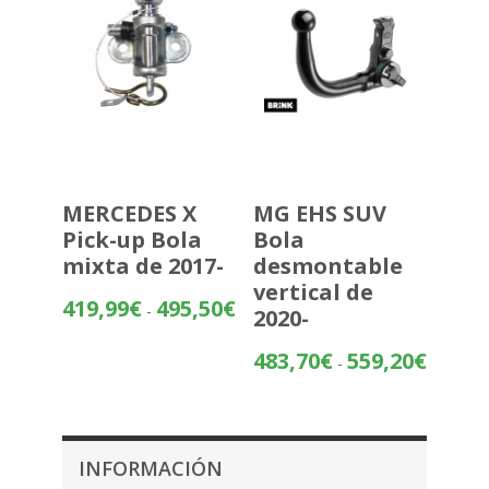
MERCEDES X
MG EHS SUV
Pick-up Bola
Bola
mixta de 2017-
desmontable
vertical de
Rango
419,99
€
495,50
€
-
2020-
de
precios:
Rango
483,70
€
559,20
€
-
desde
de
419,99€
precios:
hasta
desde
495,50€
483,70€
INFORMACIÓN
hasta