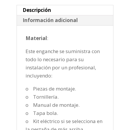
2000-
2004
Descripción
cantidad
Información adicional
Material
:
Este enganche se suministra con
todo lo necesario para su
instalación por un profesional,
incluyendo:
o Piezas de montaje.
o Tornillería.
o Manual de montaje.
o Tapa bola.
o Kit eléctrico si se selecciona en
la pestaña de más arriba.