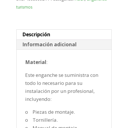
SUV
turismos
Bola
desmontable
vertical
de
Descripción
2020-
Información adicional
cantidad
Material
:
Este enganche se suministra con
todo lo necesario para su
instalación por un profesional,
incluyendo:
o Piezas de montaje.
o Tornillería.
o Manual de montaje.