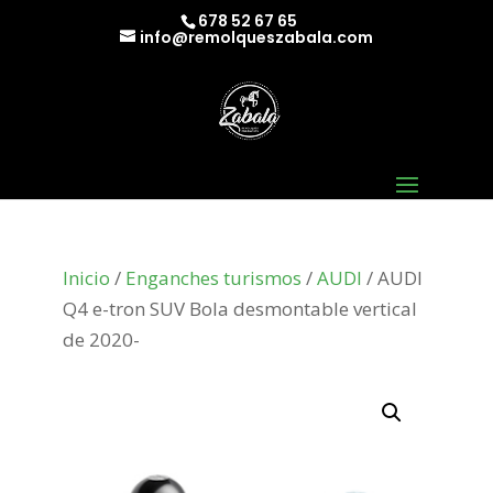
678 52 67 65
info@remolqueszabala.com
Inicio
/
Enganches turismos
/
AUDI
/ AUDI
Q4 e-tron SUV Bola desmontable vertical
de 2020-