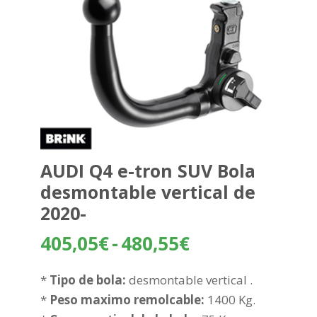
AUDI Q4 e-tron SUV Bola
desmontable vertical de
2020-
Rango
405,05
€
-
480,55
€
de
precios:
*
Tipo de bola:
desmontable vertical .
desde
*
Peso maximo remolcable:
1400 Kg.