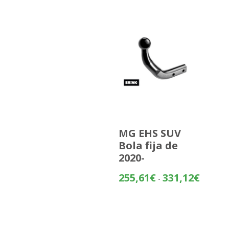
MG EHS SUV
Bola fija de
2020-
Rango
255,61
€
331,12
€
-
de
precios:
desde
255,61€