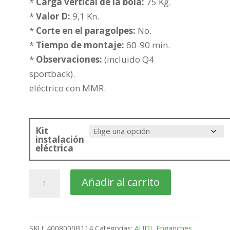
405,05€
*
Carga vertical de la bola:
75 Kg.
hasta
*
Valor D:
9,1 Kn.
480,55€
*
Corte en el paragolpes:
No.
*
Tiempo de montaje:
60-90 min.
*
Observaciones:
(incluido Q4
sportback).
eléctrico con MMR.
Kit
instalación
eléctrica
AUDI
Añadir al carrito
Q4
e-
tron
SKU:
4008000B114
Categorías:
AUDI
,
Enganches