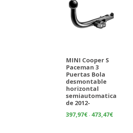
MINI Cooper S
Paceman 3
Puertas Bola
desmontable
horizontal
semiautomatica
de 2012-
Rango
397,97
€
473,47
€
-
de
precios: