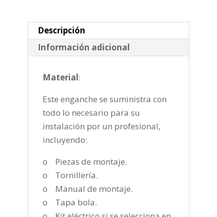
fija
de
2010-
Descripción
2019
Información adicional
cantidad
Material
:
Este enganche se suministra con
todo lo necesario para su
instalación por un profesional,
incluyendo:
o Piezas de montaje.
o Tornillería.
o Manual de montaje.
o Tapa bola.
o Kit eléctrico si se selecciona en