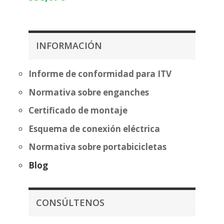
de
de
precios:
precios:
desde
desde
369,66€
262,57€
INFORMACIÓN
hasta
hasta
445,16€
338,07€
Informe de conformidad para ITV
Normativa sobre enganches
Certificado de montaje
Esquema de conexión eléctrica
Normativa sobre portabicicletas
Blog
CONSÚLTENOS