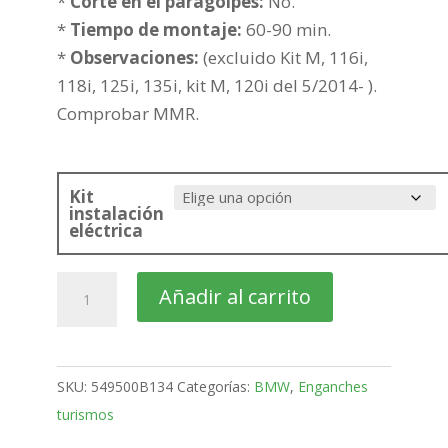
244,60€
*
Corte en el paragolpes:
No.
*
Tiempo de montaje:
60-90 min.
*
Observaciones:
(excluido Kit M, 116i,
118i, 125i, 135i, kit M, 120i del 5/2014- ).
Comprobar MMR.
Kit
instalación
eléctrica
BMW
Añadir al carrito
Serie
1
5
SKU:
549500B134
Categorías:
BMW
,
Enganches
Puertas
turismos
Bola