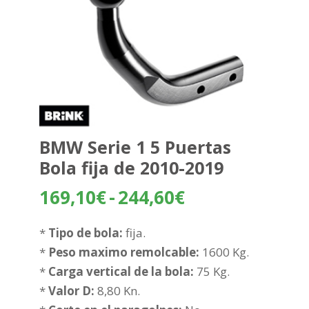
BMW Serie 1 5 Puertas
Bola fija de 2010-2019
Rango
169,10
€
-
244,60
€
de
precios:
*
Tipo de bola:
fija.
desde
*
Peso maximo remolcable:
1600 Kg.
169,10€
*
Carga vertical de la bola:
75 Kg.
hasta
*
Valor D:
8,80 Kn.