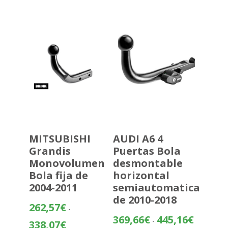
desde
397,97€
hasta
473,47€
MITSUBISHI
AUDI A6 4
Grandis
Puertas Bola
Monovolumen
desmontable
Bola fija de
horizontal
2004-2011
semiautomatica
de 2010-2018
262,57
€
-
Rango
369,66
€
445,16
€
-
Rango
338,07
€