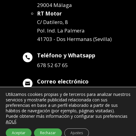
29004 Málaga
RT Motor
C/ Datilero, 8
Pol. Ind. La Palmera
41703 - Dos Hermanas (Sevilla)
Teléfono y Whatsapp

678 52 67 65
Correo electrónico

info@remolqueszabala.com
Utilizamos cookies propias y de terceros para analizar nuestros
servicios y mostrarle publicidad relacionada con sus
preferencias en base a un perfil elaborado a partir de sus
hábitos de navegación (por ejemplo, páginas visitadas).
Puede obtener más información y configurar sus preferencias
AQUÍ
.
©2022 Remolques Zabala
| 678 52 67 65
Aceptar
Rechazar
Ajustes
- info@remolqueszabala.com