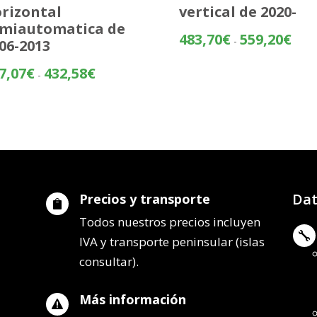
rizontal
vertical de 2020-
miautomatica de
Rang
483,70
€
559,20
€
-
06-2013
de
preci
Rango
7,07
€
432,58
€
-
desd
de
483,
precios:
hasta
desde
559,
357,07€
hasta
432,58€
Dat
Precios y transporte

Todos nuestros precios incluyen

IVA y transporte peninsular (islas
consultar).
Más información
