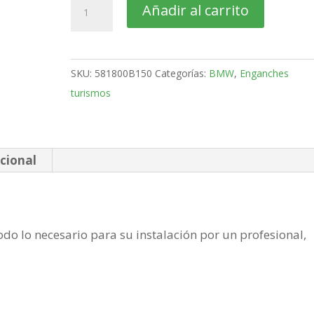
BMW
Añadir al carrito
Serie
3
5
SKU:
581800B150
Categorías:
BMW
,
Enganches
Puertas
turismos
GT
Bola
desmontable
vertical
cional
de
2013-
cantidad
do lo necesario para su instalación por un profesional,