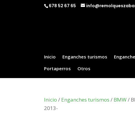
678 52 67 65
info@remolqueszaba
Inicio
Enganches turismos
Enganche
Portaperros
Otros
Inicio
/
Enganches turismos
/
BMW
/ B
2013-