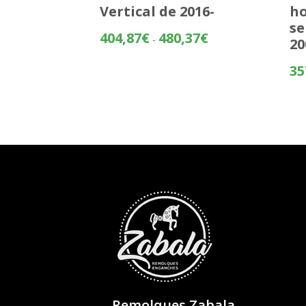
Vertical de 2016-
ho
se
Rango
404,87
€
480,37
€
-
20
de
precios:
35
desde
404,87€
hasta
480,37€
Remolques Zabala