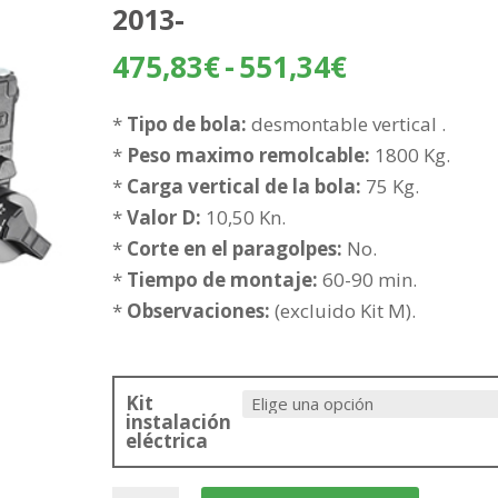
2013-
Rango
475,83
€
-
551,34
€
de
precios:
*
Tipo de bola:
desmontable vertical .
desde
*
Peso maximo remolcable:
1800 Kg.
475,83€
*
Carga vertical de la bola:
75 Kg.
hasta
*
Valor D:
10,50 Kn.
551,34€
*
Corte en el paragolpes:
No.
*
Tiempo de montaje:
60-90 min.
*
Observaciones:
(excluido Kit M).
Kit
instalación
eléctrica