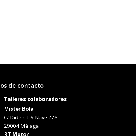
o
os:
e
70€
20€
os de contacto
Talleres colaboradores
Míster Bola
C/ Diderot, 9 Nave 22A
29004 Málaga
RT Motor