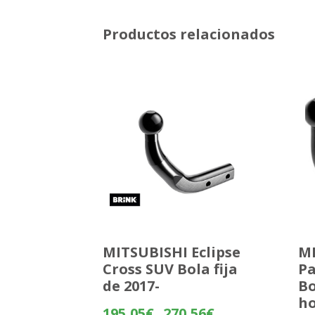
Productos relacionados
MITSUBISHI Eclipse
MI
Cross SUV Bola fija
Pa
de 2017-
Bo
ho
Rango
195,05
€
270,56
€
-