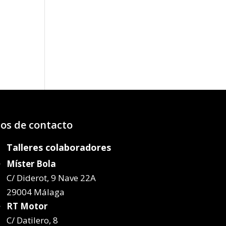
os:
e
70€
20€
os de contacto
Talleres colaboradores
Míster Bola
C/ Diderot, 9 Nave 22A
29004 Málaga
RT Motor
C/ Datilero, 8