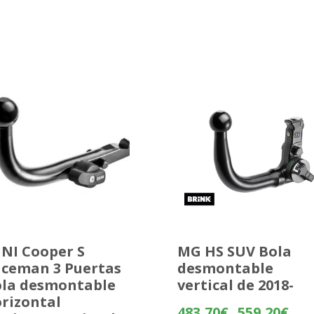
NI Cooper S
MG HS SUV Bola
ceman 3 Puertas
desmontable
la desmontable
vertical de 2018-
rizontal
Rang
483,70
€
559,20
€
-