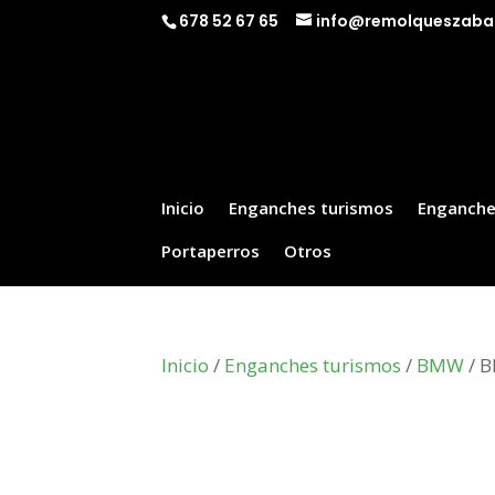
678 52 67 65
info@remolqueszaba
Inicio
Enganches turismos
Enganche
Portaperros
Otros
Inicio
/
Enganches turismos
/
BMW
/ B