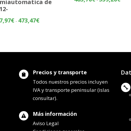
miautomatica de
de
12-
preci
desd
Rango
7,97
€
473,47
€
-
483,
de
hasta
precios:
559,
desde
397,97€
hasta
473,47€
Dat
Precios y transporte

Todos nuestros precios incluyen

IVA y transporte peninsular (islas
consultar).
Más información

Aviso Legal