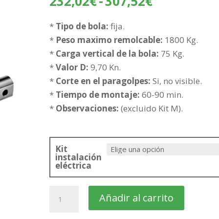
Rango
232,02
€
-
307,52
€
de
precios:
*
Tipo de bola:
fija.
desde
*
Peso maximo remolcable:
1800 Kg.
232,02€
*
Carga vertical de la bola:
75 Kg.
hasta
*
Valor D:
9,70 Kn.
307,52€
*
Corte en el paragolpes:
Si, no visible.
*
Tiempo de montaje:
60-90 min.
*
Observaciones:
(excluido Kit M).
Kit
instalación
eléctrica
BMW
Añadir al carrito
Serie