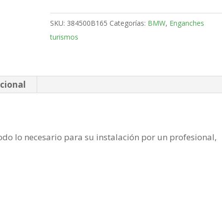
3
Coupe
SKU:
384500B165
Categorías:
BMW
,
Enganches
Bola
turismos
fija
de
1999-
2006
cional
cantidad
do lo necesario para su instalación por un profesional,