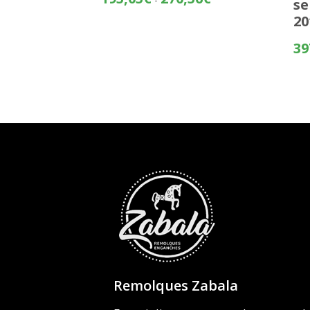
se
de
20
precios:
desde
39
195,05€
hasta
270,56€
Remolques Zabala