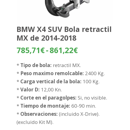
BMW X4 SUV Bola retractil
MX de 2014-2018
Rango
785,71
€
-
861,22
€
de
precios:
*
Tipo de bola:
retractil MX.
desde
*
Peso maximo remolcable:
2400 Kg.
785,71€
*
Carga vertical de la bola:
100 Kg.
hasta
*
Valor D:
12,00 Kn.
861,22€
*
Corte en el paragolpes:
Si, no visible.
*
Tiempo de montaje:
60-90 min.
*
Observaciones:
(incluido X-Drive).
(excluido Kit M).