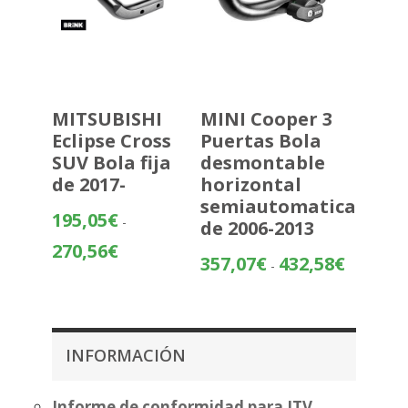
MITSUBISHI
MINI Cooper 3
Eclipse Cross
Puertas Bola
SUV Bola fija
desmontable
de 2017-
horizontal
semiautomatica
195,05
€
-
de 2006-2013
Rango
270,56
€
Rango
357,07
€
432,58
€
-
de
de
precios:
precios:
desde
desde
195,05€
357,07€
hasta
INFORMACIÓN
hasta
270,56€
432,58€
Informe de conformidad para ITV