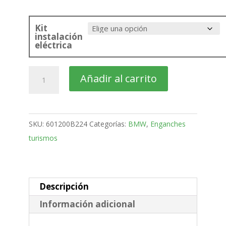
Kit
instalación
eléctrica
BMW
Añadir al carrito
X4
SUV
Bola
SKU:
601200B224
Categorías:
BMW
,
Enganches
retractil
turismos
MX
de
2014-
2018
Descripción
cantidad
Información adicional