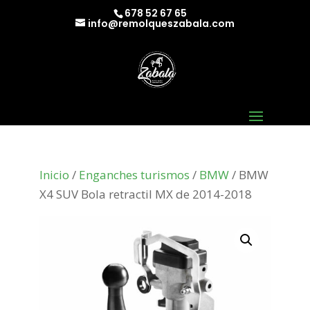
678 52 67 65
info@remolqueszabala.com
Inicio
/
Enganches turismos
/
BMW
/ BMW
X4 SUV Bola retractil MX de 2014-2018