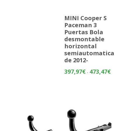
MINI Cooper S
Paceman 3
Puertas Bola
desmontable
horizontal
semiautomatica
de 2012-
Rango
397,97
€
473,47
€
-
de
precios:
desde
397,97€
hasta
473,47€