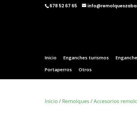
678 52 67 65
info@remolqueszaba
Inicio
Enganches turismos
Enganche
Portaperros
Otros
Inicio
/
Remolques
/
Accesorios remol