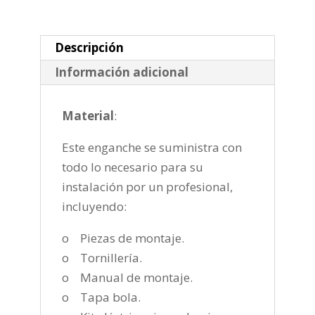
horizontal
semiautomatica
de
Descripción
2004-
Información adicional
2011
cantidad
Material
:
Este enganche se suministra con
todo lo necesario para su
instalación por un profesional,
incluyendo:
o Piezas de montaje.
o Tornillería.
o Manual de montaje.
o Tapa bola.