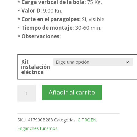
hasta
*
Carga vertical de la bola:
75 Kg.
412,91€
*
Valor D:
9,00 Kn.
*
Corte en el paragolpes:
Si, visible.
*
Tiempo de montaje:
30-60 min.
*
Observaciones:
Kit
instalación
eléctrica
citroën
Añadir al carrito
C4
5
Puertas
SKU:
417900B288
Categorías:
CITROEN
,
Bola
Enganches turismos
desmontable