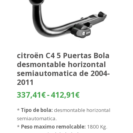
citroën C4 5 Puertas Bola
desmontable horizontal
semiautomatica de 2004-
2011
Rango
337,41
€
-
412,91
€
de
precios:
*
Tipo de bola:
desmontable horizontal
desde
semiautomatica.
337,41€
*
Peso maximo remolcable:
1800 Kg.