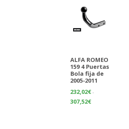
ALFA ROMEO
159 4 Puertas
Bola fija de
2005-2011
232,02
€
-
Rango
307,52
€
de
precios:
desde
232,02€