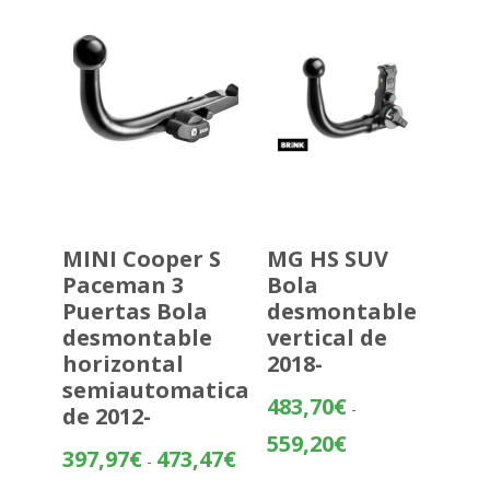
hasta
307,52€
MINI Cooper S
MG HS SUV
Paceman 3
Bola
Puertas Bola
desmontable
desmontable
vertical de
horizontal
2018-
semiautomatica
483,70
€
-
de 2012-
Rango
559,20
€
Rango
397,97
€
473,47
€
-
de
de
precios: