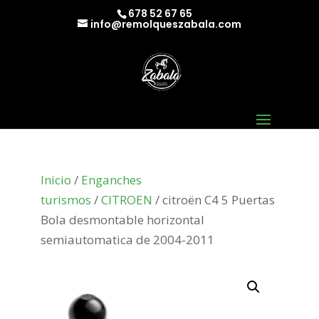
678 52 67 65
info@remolqueszabala.com
Inicio
/
Enganches
turismos
/
CITROEN
/ citroën C4 5 Puertas
Bola desmontable horizontal
semiautomatica de 2004-2011