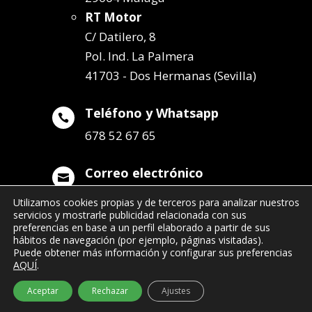
RT Motor
C/ Datilero, 8
Pol. Ind. La Palmera
41703 - Dos Hermanas (Sevilla)
Teléfono y Whatsapp

678 52 67 65
Correo electrónico

info@remolqueszabala.com
Utilizamos cookies propias y de terceros para analizar nuestros
servicios y mostrarle publicidad relacionada con sus
preferencias en base a un perfil elaborado a partir de sus
hábitos de navegación (por ejemplo, páginas visitadas).
Puede obtener más información y configurar sus preferencias
AQUÍ
.
©2022 Remolques Zabala
| 678 52 67 65
Aceptar
Rechazar
Ajustes
- info@remolqueszabala.com