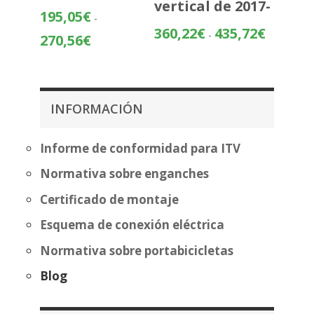
vertical de 2017-
195,05
€
-
Rango
360,22
€
435,72
€
-
Rango
270,56
€
de
de
precios:
precios:
desde
desde
360,22€
195,05€
INFORMACIÓN
hasta
hasta
435,72€
270,56€
Informe de conformidad para ITV
Normativa sobre enganches
Certificado de montaje
Esquema de conexión eléctrica
Normativa sobre portabicicletas
Blog