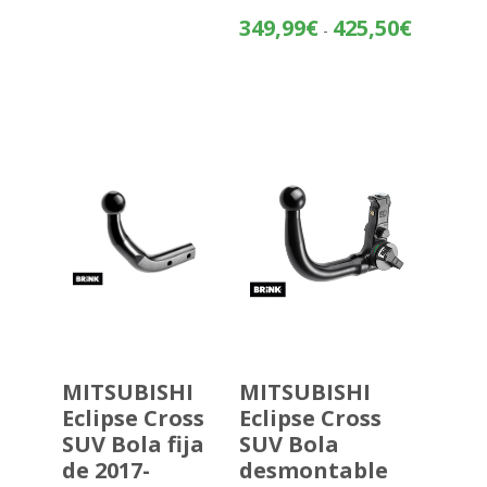
Rango
349,99
€
425,50
€
-
de
precios:
desde
349,99€
hasta
425,50€
MITSUBISHI
MITSUBISHI
Eclipse Cross
Eclipse Cross
SUV Bola fija
SUV Bola
de 2017-
desmontable