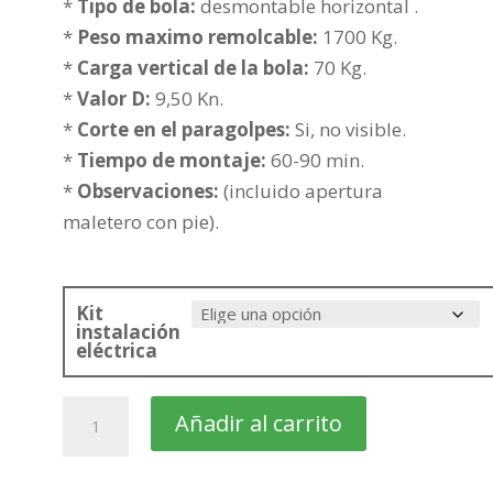
precios:
*
Tipo de bola:
desmontable horizontal .
desde
*
Peso maximo remolcable:
1700 Kg.
349,99€
*
Carga vertical de la bola:
70 Kg.
hasta
*
Valor D:
9,50 Kn.
425,50€
*
Corte en el paragolpes:
Si, no visible.
*
Tiempo de montaje:
60-90 min.
*
Observaciones:
(incluido apertura
maletero con pie).
Kit
instalación
eléctrica
citroën
Añadir al carrito
C4
Picasso