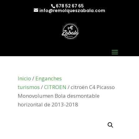
678 52 67 65
info@remolqueszabala.com
Inicio
/
Enganches
turismos
/
CITROEN
/ citroën C4 Picasso
Monovolumen Bola desmontable
horizontal de 2013-2018