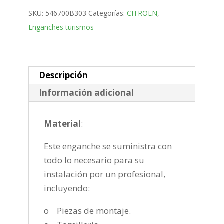
Monovolumen
SKU:
546700B303
Categorías:
CITROEN
,
Bola
Enganches turismos
desmontable
horizontal
de
2013-
Descripción
2018
Información adicional
cantidad
Material
:
Este enganche se suministra con
todo lo necesario para su
instalación por un profesional,
incluyendo:
o Piezas de montaje.