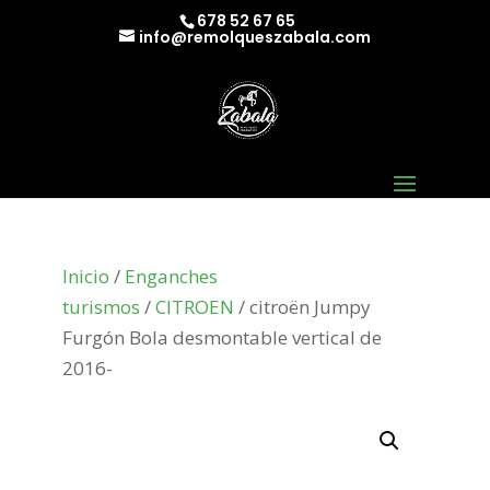
678 52 67 65
info@remolqueszabala.com
Inicio
/
Enganches
turismos
/
CITROEN
/ citroën Jumpy
Furgón Bola desmontable vertical de
2016-