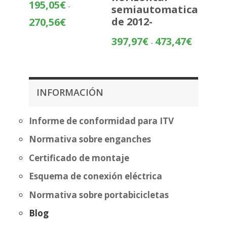
195,05
€
-
semiautomatica
Rango
de 2012-
270,56
€
de
Rango
397,97
€
473,47
€
precios:
-
de
desde
precios:
195,05€
desde
hasta
397,97€
270,56€
INFORMACIÓN
hasta
473,47€
Informe de conformidad para ITV
Normativa sobre enganches
Certificado de montaje
Esquema de conexión eléctrica
Normativa sobre portabicicletas
Blog