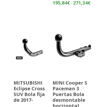
Rango
195,84
€
271,34
€
-
de
precios:
desde
195,84€
hasta
271,34€
MITSUBISHI
MINI Cooper S
Eclipse Cross
Paceman 3
SUV Bola fija
Puertas Bola
de 2017-
desmontable
horizontal