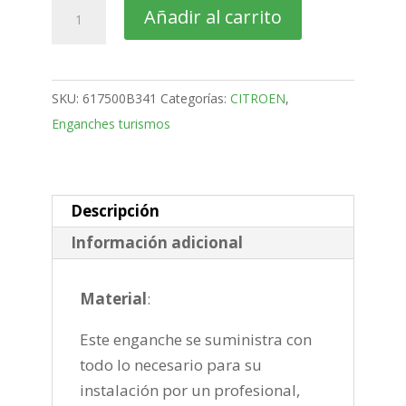
citroën
Añadir al carrito
Jumpy
Furgón
Bola
SKU:
617500B341
Categorías:
CITROEN
,
desmontable
Enganches turismos
vertical
de
2016-
cantidad
Descripción
Información adicional
Material
:
Este enganche se suministra con
todo lo necesario para su
instalación por un profesional,