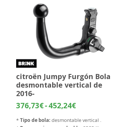
citroën Jumpy Furgón Bola
desmontable vertical de
2016-
Rango
376,73
€
-
452,24
€
de
precios:
*
Tipo de bola:
desmontable vertical .