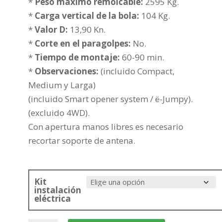
desde
*
Peso maximo remolcable:
2595 Kg.
376,73€
*
Carga vertical de la bola:
104 Kg.
hasta
*
Valor D:
13,90 Kn.
452,24€
*
Corte en el paragolpes:
No.
*
Tiempo de montaje:
60-90 min.
*
Observaciones:
(incluido Compact,
Medium y Larga)
(incluido Smart opener system / ë-Jumpy).
(excluido 4WD).
Con apertura manos libres es necesario
recortar soporte de antena.
Kit
instalación
eléctrica