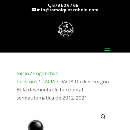
678 52 67 65
info@remolqueszabala.com
Inicio
/
Enganches
turismos
/
DACIA
/ DACIA Dokker Furgón
Bola desmontable horizontal
semiautomatica de 2012-2021