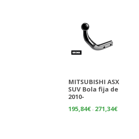
MITSUBISHI ASX
SUV Bola fija de
2010-
Rango
195,84
€
271,34
€
-
de
precios:
desde
195,84€