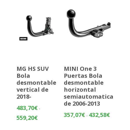
hasta
271,34€
MG HS SUV
MINI One 3
Bola
Puertas Bola
desmontable
desmontable
vertical de
horizontal
2018-
semiautomatica
de 2006-2013
483,70
€
-
Rango
357,07
€
432,58
€
-
Rango
559,20
€
de
de
precios:
precios: