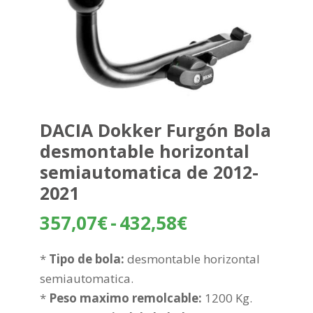
DACIA Dokker Furgón Bola
desmontable horizontal
semiautomatica de 2012-
2021
Rango
357,07
€
-
432,58
€
de
precios:
*
Tipo de bola:
desmontable horizontal
desde
semiautomatica.
357,07€
*
Peso maximo remolcable:
1200 Kg.