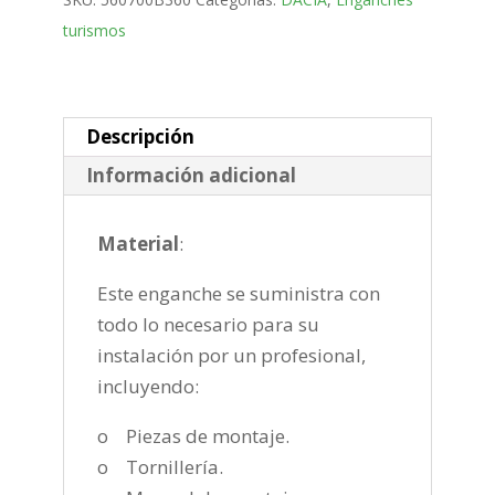
desmontable
turismos
horizontal
semiautomatica
de
2012-
Descripción
2021
Información adicional
cantidad
Material
:
Este enganche se suministra con
todo lo necesario para su
instalación por un profesional,
incluyendo:
o Piezas de montaje.
o Tornillería.