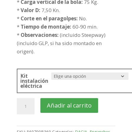
hasta
*
Carga vertical de la bola:
75 Kg.
432,58€
*
Valor D:
7,50 Kn.
*
Corte en el paragolpes:
No.
*
Tiempo de montaje:
60-90 min.
*
Observaciones:
(incluido Steepway)
(incluido GLP, si ha sido montado en
origen).
Kit
instalación
eléctrica
DACIA
Añadir al carrito
Dokker
Furgón
Bola
SKU:
560700B360
Categorías:
DACIA
,
Enganches