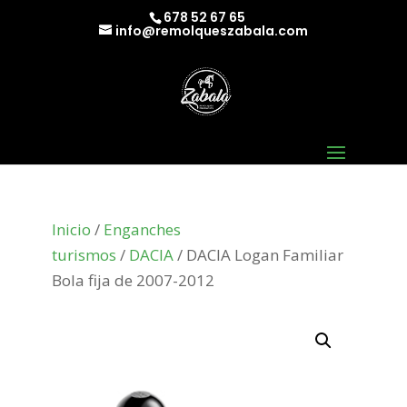
678 52 67 65
info@remolqueszabala.com
Inicio
/
Enganches
turismos
/
DACIA
/ DACIA Logan Familiar
Bola fija de 2007-2012