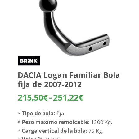
DACIA Logan Familiar Bola
fija de 2007-2012
Rango
215,50
€
-
251,22
€
de
precios:
*
Tipo de bola:
fija.
desde
*
Peso maximo remolcable:
1300 Kg.
215,50€
*
Carga vertical de la bola:
75 Kg.