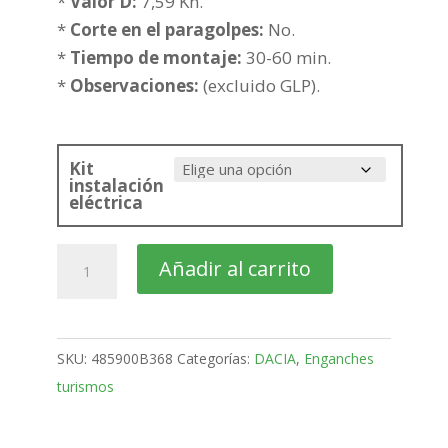
hasta
*
Valor D:
7,59 Kn.
251,22€
*
Corte en el paragolpes:
No.
*
Tiempo de montaje:
30-60 min.
*
Observaciones:
(excluido GLP).
Kit
instalación
eléctrica
DACIA
Añadir al carrito
Logan
Familiar
Bola
SKU:
485900B368
Categorías:
DACIA
,
Enganches
fija
turismos
de
2007-