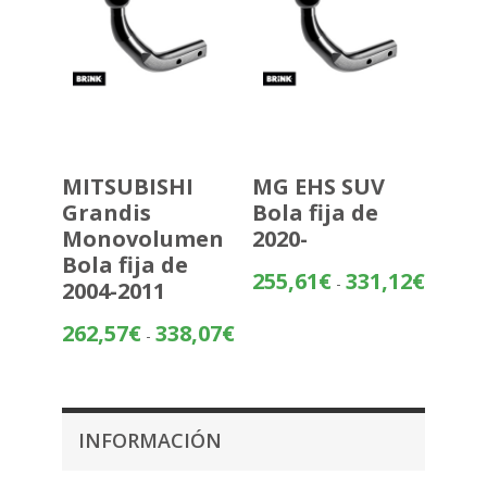
MITSUBISHI
MG EHS SUV
Grandis
Bola fija de
Monovolumen
2020-
Bola fija de
Rango
255,61
€
331,12
€
-
2004-2011
de
precios:
Rango
262,57
€
338,07
€
-
desde
de
255,61€
precios:
hasta
desde
331,12€
262,57€
INFORMACIÓN
hasta
338,07€