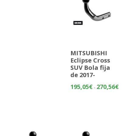
MITSUBISHI
Eclipse Cross
SUV Bola fija
de 2017-
Rango
195,05
€
270,56
€
-
de
precios:
desde
195,05€
hasta
270,56€