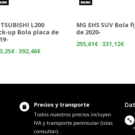
TSUBISHI L200
MG EHS SUV Bola fi
ck-up Bola placa de
de 2020-
19-
Rang
255,61
€
331,12
€
-
de
Rango
3,25
€
392,46
€
-
preci
de
desd
precios:
255,
desde
hasta
253,25€
331,
hasta
392,46€
Dat
Precios y transporte

Todos nuestros precios incluyen

IVA y transporte peninsular (islas
consultar).