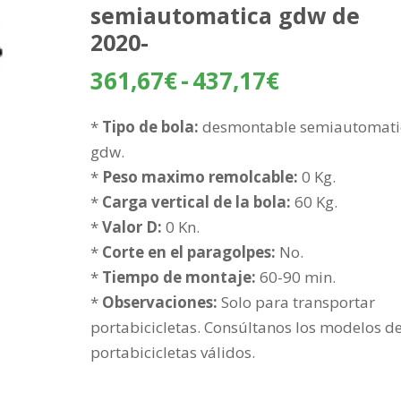
semiautomatica gdw de
2020-
Rango
361,67
€
-
437,17
€
de
precios:
*
Tipo de bola:
desmontable semiautomati
desde
gdw.
361,67€
*
Peso maximo remolcable:
0 Kg.
hasta
*
Carga vertical de la bola:
60 Kg.
437,17€
*
Valor D:
0 Kn.
*
Corte en el paragolpes:
No.
*
Tiempo de montaje:
60-90 min.
*
Observaciones:
Solo para transportar
portabicicletas. Consúltanos los modelos d
portabicicletas válidos.