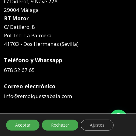
C/ Diderot, 9 Nave 22A
29004 Málaga
RT Motor
C/ Datilero, 8
Pol. Ind. La Palmera
41703 - Dos Hermanas (Sevilla)
Teléfono y Whatsapp
678 52 67 65
Correo electrónico
info@remolqueszabala.com
Aceptar
Rechazar
Ajustes