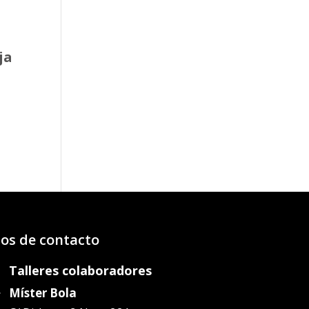
ja
o
os:
e
61€
12€
os de contacto
Talleres colaboradores
Míster Bola