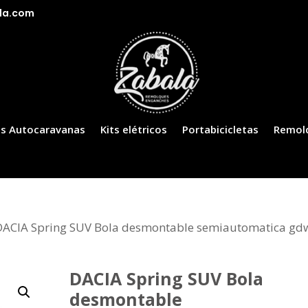
la.com
s Autocaravanas
Kits elétricos
Portabicicletas
Remol
DACIA Spring SUV Bola desmontable semiautomatica gd
DACIA Spring SUV Bola
desmontable