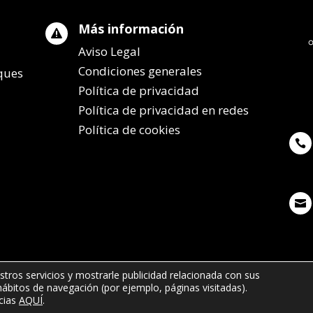
Más información

Aviso Legal
Condiciones generales
lques
Política de privacidad
Política de privacidad en redes
Política de cookies


stros servicios y mostrarle publicidad relacionada con sus
 hábitos de navegación (por ejemplo, páginas visitadas).
7 65 - info@remolqueszabala.com
cias
AQUÍ
.