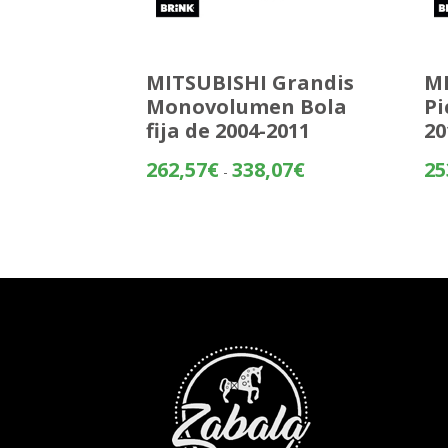
MITSUBISHI Grandis
MI
Monovolumen Bola
Pi
fija de 2004-2011
20
Rango
262,57
€
338,07
€
25
-
de
precios:
desde
262,57€
hasta
338,07€