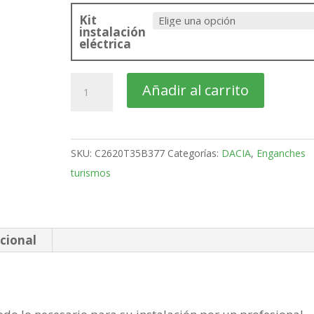
Kit
instalación
eléctrica
DACIA
Añadir al carrito
Spring
SUV
Bola
SKU:
C2620T35B377
Categorías:
DACIA
,
Enganches
desmontable
turismos
semiautomatica
gdw
de
2020-
cional
cantidad