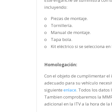
Este enganche se suministra con to
incluyendo:
o Piezas de montaje.
o Tornillería.
o Manual de montaje.
o Tapa bola.
o Kit eléctrico si se selecciona e
Homologación:
Con el objeto de cumplimentar el i
adecuado para su vehículo necesi
siguiente
enlace
.
Todos los datos l
Tambien comprobaremos la MMR pa
adicional en la ITV a la hora de l