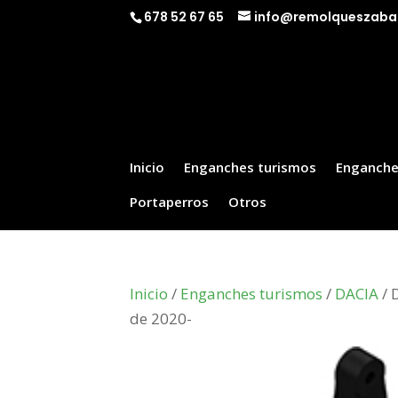
678 52 67 65
info@remolqueszaba
Inicio
Enganches turismos
Enganche
Portaperros
Otros
Inicio
/
Enganches turismos
/
DACIA
/ 
de 2020-