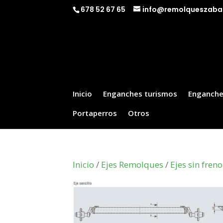
678 52 67 65
info@remolqueszaba
Inicio
Enganches turismos
Enganche
Portaperros
Otros
Inicio
/
Ejes Remolques
/
Ejes sin freno