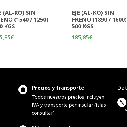
E (AL-KO) SIN
EJE (AL-KO) SIN
ENO (1540 / 1250)
FRENO (1890 / 1600)
0 KGS
500 KGS
5,85
€
185,85
€
Dat
Precios y transporte

Todos nuestros precios incluyen

IVA y transporte peninsular (islas
consultar).