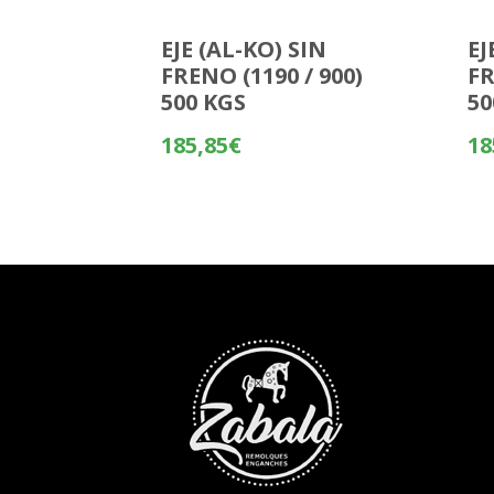
EJE (AL-KO) SIN
EJ
FRENO (1190 / 900)
FR
500 KGS
50
185,85
€
18