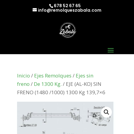
678 52 67 65
info@remolqueszabala.com
Inicio
/
Ejes Remolques
/
Ejes sin
freno
/
De 1300 Kg.
/ EJE (AL-KO) SIN
FRENO (1480 /1000) 1300 Kg 139,7×6