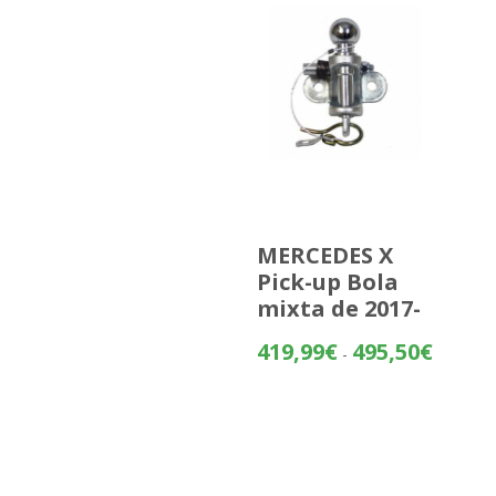
MERCEDES X
Pick-up Bola
mixta de 2017-
Rango
419,99
€
495,50
€
-
de
precios:
desde
419,99€
hasta