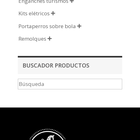
Enganches turismos

Kits elétricos

Portaperros sobre bola

Remolques

BUSCADOR PRODUCTOS