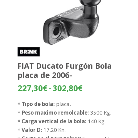
FIAT Ducato Furgón Bola
placa de 2006-
Rango
227,30
€
-
302,80
€
de
precios:
*
Tipo de bola:
placa.
desde
*
Peso maximo remolcable:
3500 Kg.
227,30€
*
Carga vertical de la bola:
140 Kg.
hasta
*
Valor D:
17,20 Kn.