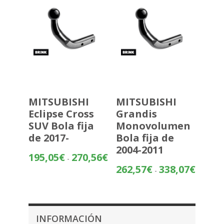
495,50€
MITSUBISHI
MITSUBISHI
Eclipse Cross
Grandis
SUV Bola fija
Monovolumen
de 2017-
Bola fija de
2004-2011
Rango
195,05
€
270,56
€
-
de
Rango
262,57
€
338,07
€
-
precios:
de
desde
precios:
195,05€
desde
hasta
262,57€
INFORMACIÓN
270,56€
hasta