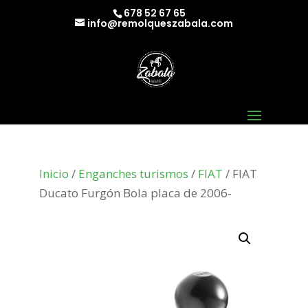
678 52 67 65
info@remolqueszabala.com
Inicio
/
Enganches turismos
/
FIAT
/ FIAT
Ducato Furgón Bola placa de 2006-