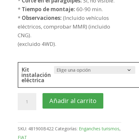
302,80€
*
Corte en el paragolpes:
Si, no visible.
*
Tiempo de montaje:
60-90 min.
*
Observaciones:
(Incluido vehículos
eléctricos, comprobar MMR) (incluido
CNG).
(excluido 4WD).
Kit
instalación
eléctrica
FIAT
Añadir al carrito
Ducato
Furgón
Bola
SKU:
481900B422
Categorías:
Enganches turismos
,
placa
FIAT