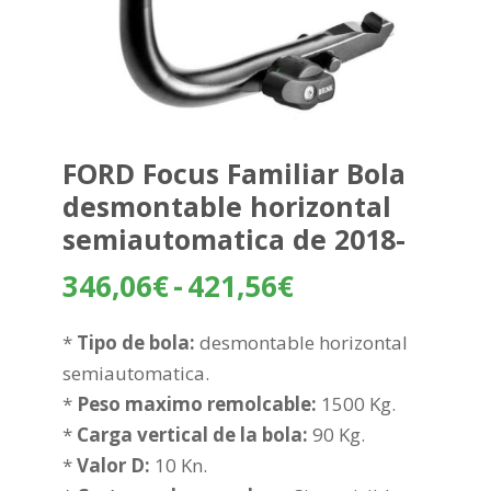
FORD Focus Familiar Bola
desmontable horizontal
semiautomatica de 2018-
Rango
346,06
€
-
421,56
€
de
precios:
*
Tipo de bola:
desmontable horizontal
desde
semiautomatica.
346,06€
*
Peso maximo remolcable:
1500 Kg.
hasta
*
Carga vertical de la bola:
90 Kg.
421,56€
*
Valor D:
10 Kn.