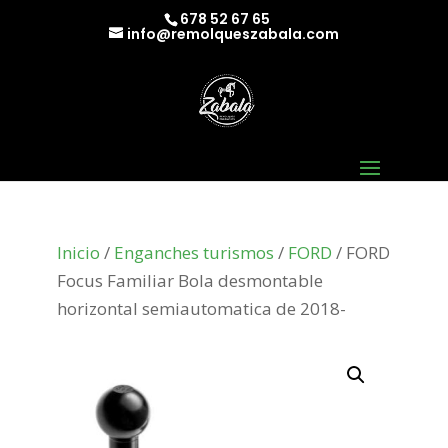
678 52 67 65
info@remolqueszabala.com
Inicio
/
Enganches turismos
/
FORD
/ FORD
Focus Familiar Bola desmontable
horizontal semiautomatica de 2018-