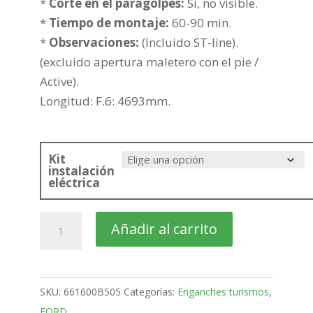
*
Corte en el paragolpes:
Si, no visible.
*
Tiempo de montaje:
60-90 min.
*
Observaciones:
(Incluido ST-line).
(excluido apertura maletero con el pie /
Active).
Longitud: F.6: 4693mm.
Kit
instalación
eléctrica
FORD
Añadir al carrito
Focus
Familiar
Bola
SKU:
661600B505
Categorías:
Enganches turismos
,
desmontable
FORD