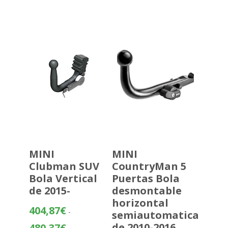
precios:
desde
397,97€
hasta
473,47€
MINI
MINI
Clubman SUV
CountryMan 5
Bola Vertical
Puertas Bola
de 2015-
desmontable
horizontal
404,87
€
-
semiautomatica
Rango
de 2010-2016
480,37
€