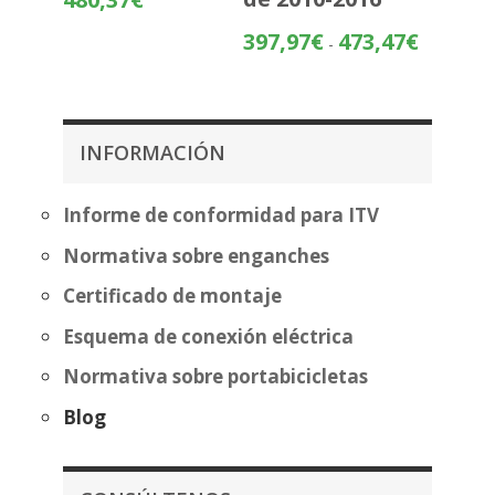
de
Rango
397,97
€
473,47
€
precios:
-
de
desde
precios:
404,87€
desde
hasta
397,97€
480,37€
INFORMACIÓN
hasta
473,47€
Informe de conformidad para ITV
Normativa sobre enganches
Certificado de montaje
Esquema de conexión eléctrica
Normativa sobre portabicicletas
Blog