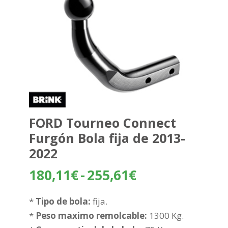
FORD Tourneo Connect
Furgón Bola fija de 2013-
2022
Rango
180,11
€
-
255,61
€
de
precios:
*
Tipo de bola:
fija.
desde
*
Peso maximo remolcable:
1300 Kg.