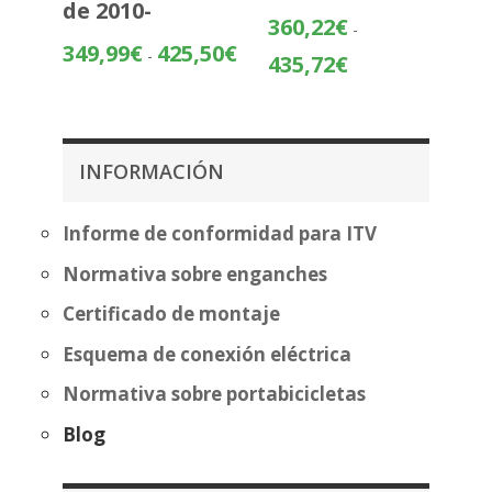
de 2010-
360,22
€
-
Rango
349,99
€
425,50
€
-
Rango
435,72
€
de
de
precios:
precios:
desde
desde
349,99€
360,22€
INFORMACIÓN
hasta
hasta
425,50€
435,72€
Informe de conformidad para ITV
Normativa sobre enganches
Certificado de montaje
Esquema de conexión eléctrica
Normativa sobre portabicicletas
Blog