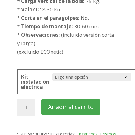
180,11€
*
Carga vertical de la bola:
75 Kg.
hasta
*
Valor D:
8,30 Kn.
255,61€
*
Corte en el paragolpes:
No.
*
Tiempo de montaje:
30-60 min.
*
Observaciones:
(incluido versión corta
y larga).
(excluido ECOnetic).
Kit
instalación
eléctrica
FORD
Añadir al carrito
Tourneo
Connect
Furgón
SKU:
585900B550
Categorías:
Enganches turismos
,