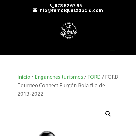
678 52 67 65
info@remolqueszabala.com
Inicio
/
Enganches turismos
/
FORD
/ FORD
Tourneo Connect Furgón Bola fija de
2013-2022