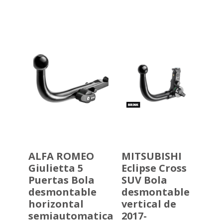
precios:
desde
483,70€
hasta
559,20€
ALFA ROMEO
MITSUBISHI
Giulietta 5
Eclipse Cross
Puertas Bola
SUV Bola
desmontable
desmontable
horizontal
vertical de
semiautomatica
2017-