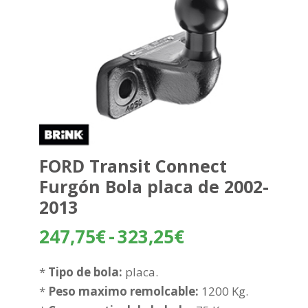
FORD Transit Connect
Furgón Bola placa de 2002-
2013
Rango
247,75
€
-
323,25
€
de
precios:
*
Tipo de bola:
placa.
desde
*
Peso maximo remolcable:
1200 Kg.