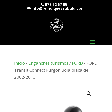
678 52 67 65
info@remolqueszabala.com
Inicio
/
Enganches turismos
/
FORD
/ FORD
Transit Connect Furgón Bola placa de
2002-2013