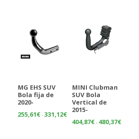
desde
483,70€
hasta
559,20€
MG EHS SUV
MINI Clubman
Bola fija de
SUV Bola
2020-
Vertical de
2015-
Rango
255,61
€
331,12
€
-
de
Rango
404,87
€
480,37
€
-
precios:
de
desde
precios: