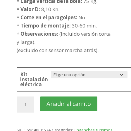
247,75€
*
Carga vertical de la bola:
75 Kg.
hasta
*
Valor D:
8,10 Kn.
323,25€
*
Corte en el paragolpes:
No.
*
Tiempo de montaje:
30-60 min.
*
Observaciones:
(Incluido versión corta
y larga).
(excluido con sensor marcha atrás).
Kit
instalación
eléctrica
FORD
Añadir al carrito
Transit
Connect
Furgón
SKU:
696400B574
Categorías:
Enganches turismos
,