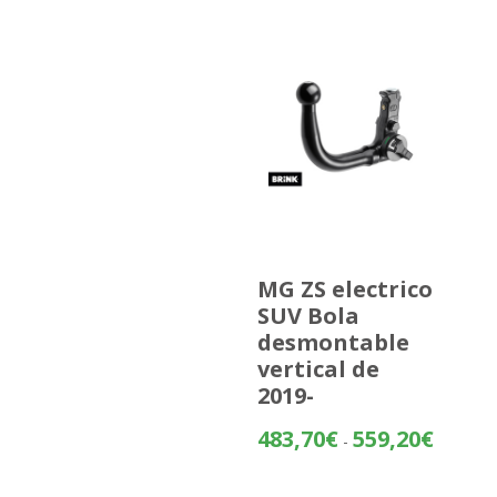
MG ZS electrico
SUV Bola
desmontable
vertical de
2019-
Rango
483,70
€
559,20
€
-
de
precios: