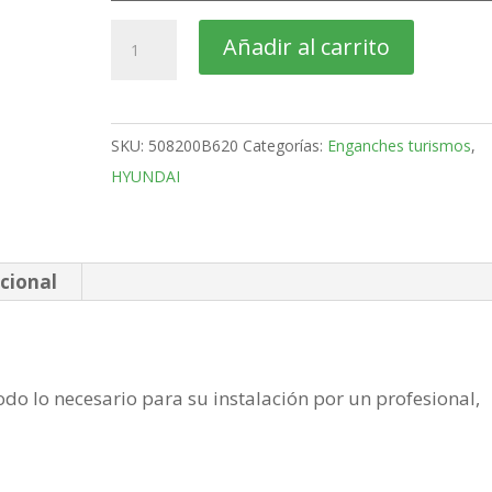
HYUNDAI
Añadir al carrito
i20
3-
5
SKU:
508200B620
Categorías:
Enganches turismos
,
Puertas
HYUNDAI
Bola
desmontable
horizontal
semiautomatica
cional
de
2008-
2014
do lo necesario para su instalación por un profesional,
cantidad