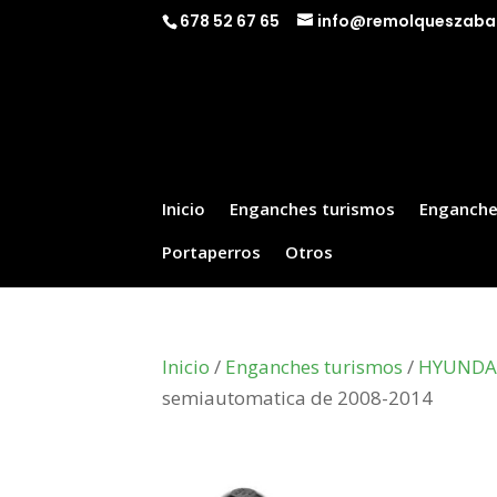
678 52 67 65
info@remolqueszaba
Inicio
Enganches turismos
Enganche
Portaperros
Otros
Inicio
/
Enganches turismos
/
HYUNDA
semiautomatica de 2008-2014