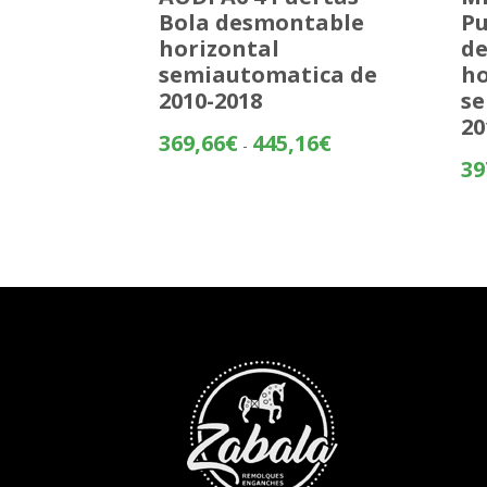
Bola desmontable
Pu
horizontal
d
semiautomatica de
ho
2010-2018
se
20
Rango
369,66
€
445,16
€
-
de
39
precios:
desde
369,66€
hasta
445,16€