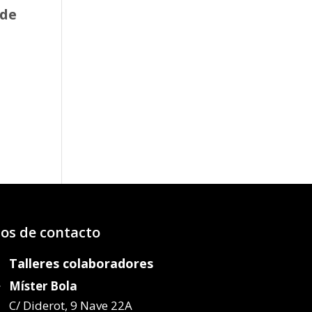
 de
o
os:
e
25€
46€
os de contacto
Talleres colaboradores
Míster Bola
C/ Diderot, 9 Nave 22A