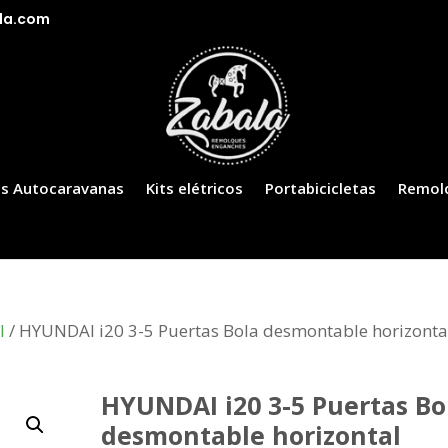
la.com
s Autocaravanas
Kits elétricos
Portabicicletas
Remol
I
/ HYUNDAI i20 3-5 Puertas Bola desmontable horizonta
HYUNDAI i20 3-5 Puertas Bo
desmontable horizontal