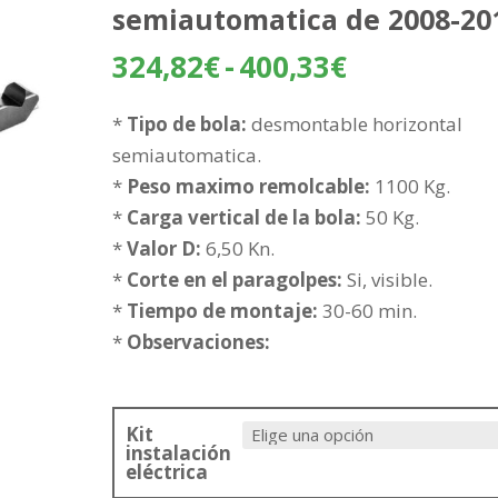
semiautomatica de 2008-20
Rango
324,82
€
-
400,33
€
de
precios:
*
Tipo de bola:
desmontable horizontal
desde
semiautomatica.
324,82€
*
Peso maximo remolcable:
1100 Kg.
hasta
*
Carga vertical de la bola:
50 Kg.
400,33€
*
Valor D:
6,50 Kn.
*
Corte en el paragolpes:
Si, visible.
*
Tiempo de montaje:
30-60 min.
*
Observaciones:
Kit
instalación
eléctrica