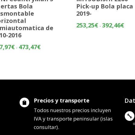
ertas Bola
Pick-up Bola placa
esmontable
2019-
rizontal
Rang
253,25
€
392,46
€
-
miautomatica de
de
10-2016
preci
desd
Rango
7,97
€
473,47
€
-
253,
de
hasta
precios:
392,
desde
397,97€
hasta
473,47€
Dat
Precios y transporte

Todos nuestros precios incluyen

IVA y transporte peninsular (islas
consultar).