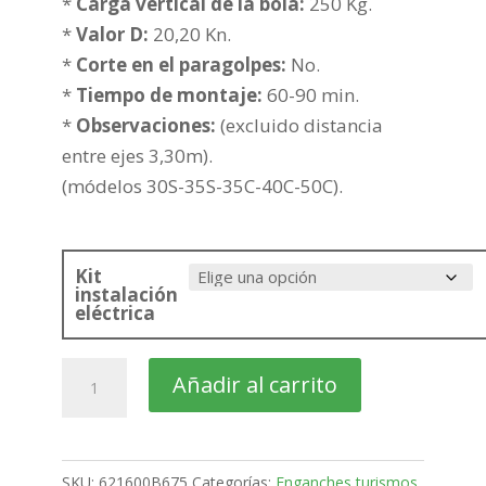
618,19€
*
Carga vertical de la bola:
250 Kg.
hasta
*
Valor D:
20,20 Kn.
693,69€
*
Corte en el paragolpes:
No.
*
Tiempo de montaje:
60-90 min.
*
Observaciones:
(excluido distancia
entre ejes 3,30m).
(módelos 30S-35S-35C-40C-50C).
Kit
instalación
eléctrica
IVECO
Añadir al carrito
Daily
Chasis
cabina
SKU:
621600B675
Categorías:
Enganches turismos
,