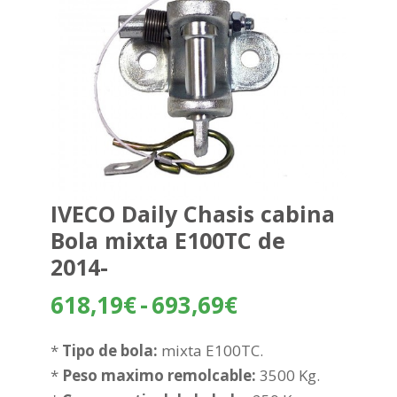
IVECO Daily Chasis cabina
Bola mixta E100TC de
2014-
Rango
618,19
€
-
693,69
€
de
precios:
*
Tipo de bola:
mixta E100TC.
desde
*
Peso maximo remolcable:
3500 Kg.