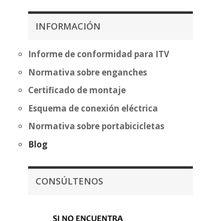
desde
desde
357,07€
262,57€
INFORMACIÓN
hasta
hasta
432,58€
338,07€
Informe de conformidad para ITV
Normativa sobre enganches
Certificado de montaje
Esquema de conexión eléctrica
Normativa sobre portabicicletas
Blog
CONSÚLTENOS