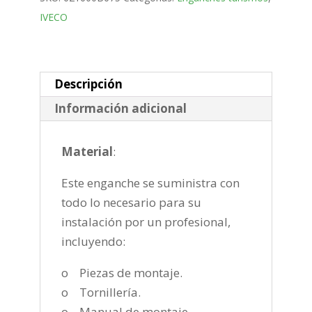
Bola
IVECO
mixta
E100TC
de
2014-
Descripción
cantidad
Información adicional
Material
:
Este enganche se suministra con
todo lo necesario para su
instalación por un profesional,
incluyendo:
o Piezas de montaje.
o Tornillería.
o Manual de montaje.