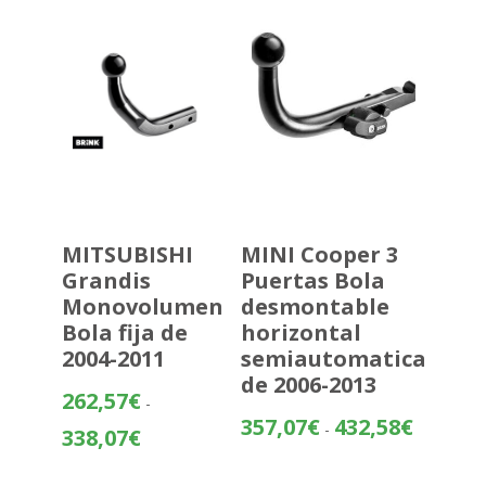
hasta
480,37€
MITSUBISHI
MINI Cooper 3
Grandis
Puertas Bola
Monovolumen
desmontable
Bola fija de
horizontal
2004-2011
semiautomatica
de 2006-2013
262,57
€
-
Rango
357,07
€
432,58
€
-
Rango
338,07
€
de
de
precios:
precios: