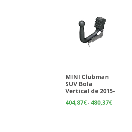
MINI Clubman
SUV Bola
Vertical de 2015-
Rango
404,87
€
480,37
€
-
de
precios:
desde
404,87€