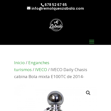
678 52 67 65
info@remolqueszabala.com
Inicio
/
Enganches
turismos
/
IVECO
/ IVECO Daily Chasis
cabina Bola mixta E100TC de 2014-