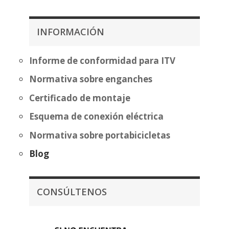
precios:
404,87€
desde
hasta
397,97€
480,37€
INFORMACIÓN
hasta
473,47€
Informe de conformidad para ITV
Normativa sobre enganches
Certificado de montaje
Esquema de conexión eléctrica
Normativa sobre portabicicletas
Blog
CONSÚLTENOS