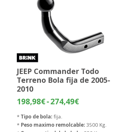
JEEP Commander Todo
Terreno Bola fija de 2005-
2010
Rango
198,98
€
-
274,49
€
de
precios:
*
Tipo de bola:
fija.
desde
*
Peso maximo remolcable:
3500 Kg.