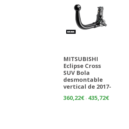
MITSUBISHI
Eclipse Cross
SUV Bola
desmontable
vertical de 2017-
Rango
360,22
€
435,72
€
-
de
precios:
desde
360,22€