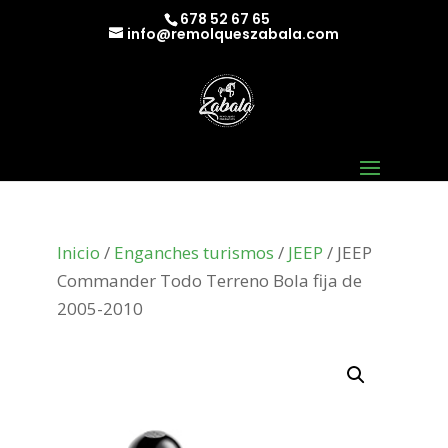
678 52 67 65
info@remolqueszabala.com
Inicio
/
Enganches turismos
/
JEEP
/ JEEP
Commander Todo Terreno Bola fija de
2005-2010