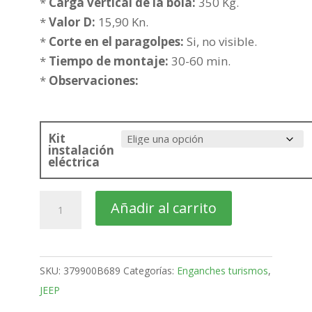
198,98€
*
Carga vertical de la bola:
350 Kg.
hasta
*
Valor D:
15,90 Kn.
274,49€
*
Corte en el paragolpes:
Si, no visible.
*
Tiempo de montaje:
30-60 min.
*
Observaciones:
Kit
instalación
eléctrica
JEEP
Añadir al carrito
Commander
Todo
Terreno
SKU:
379900B689
Categorías:
Enganches turismos
,
Bola
JEEP
fija