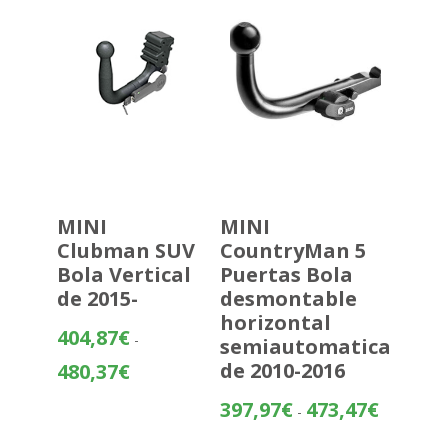
hasta
435,72€
MINI
MINI
Clubman SUV
CountryMan 5
Bola Vertical
Puertas Bola
de 2015-
desmontable
horizontal
404,87
€
-
semiautomatica
Rango
de 2010-2016
480,37
€
de
Rango
397,97
€
473,47
€
precios:
-
de
desde