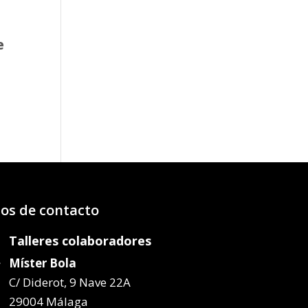
e
o
os:
e
97€
47€
os de contacto
Talleres colaboradores
Míster Bola
C/ Diderot, 9 Nave 22A
29004 Málaga