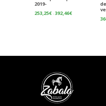
2019-
d
ve
Rango
253,25
€
392,46
€
-
de
36
precios:
desde
253,25€
hasta
392,46€