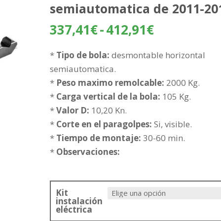
semiautomatica de 2011-20
Rango
337,41
€
-
412,91
€
de
precios:
*
Tipo de bola:
desmontable horizontal
desde
semiautomatica.
337,41€
*
Peso maximo remolcable:
2000 Kg.
hasta
*
Carga vertical de la bola:
105 Kg.
412,91€
*
Valor D:
10,20 Kn.
*
Corte en el paragolpes:
Si, visible.
*
Tiempo de montaje:
30-60 min.
*
Observaciones:
Kit
instalación
eléctrica