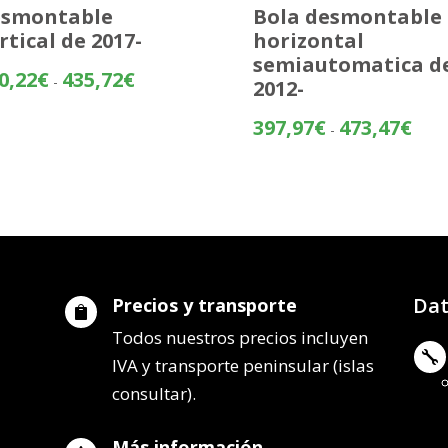
esmontable
Bola desmontable
rtical de 2017-
horizontal
semiautomatica d
Rango
0,22
€
435,72
€
-
2012-
de
precios:
Rang
397,97
€
473,47
€
-
desde
de
360,22€
preci
hasta
desd
435,72€
397,
hasta
473,
Dat
Precios y transporte

Todos nuestros precios incluyen

IVA y transporte peninsular (islas
consultar).
Más información