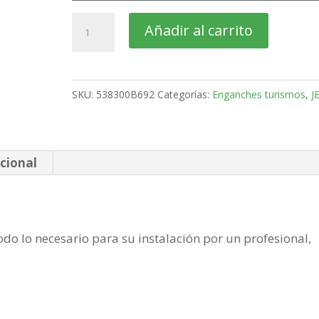
JEEP
Añadir al carrito
Compass
Todo
Terreno
SKU:
538300B692
Categorías:
Enganches turismos
,
J
Bola
desmontable
horizontal
semiautomatica
cional
de
2011-
2017
do lo necesario para su instalación por un profesional,
cantidad