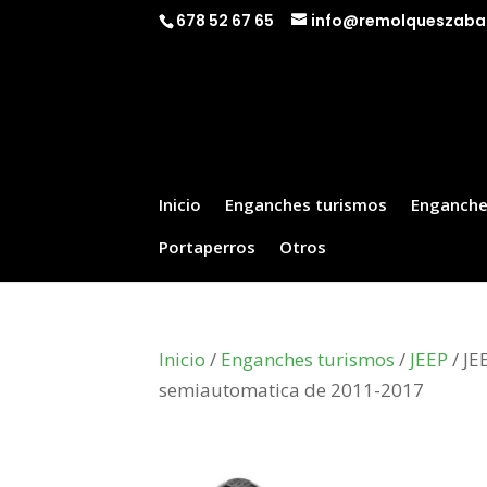
678 52 67 65
info@remolqueszaba
Inicio
Enganches turismos
Enganche
Portaperros
Otros
Inicio
/
Enganches turismos
/
JEEP
/ JE
semiautomatica de 2011-2017