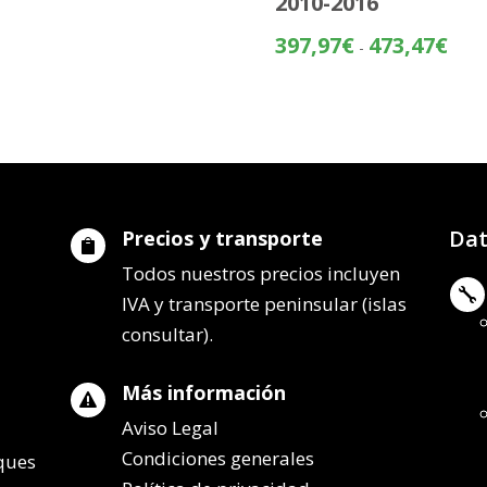
2010-2016
precios:
desde
Rang
397,97
€
473,47
€
-
404,87€
de
hasta
preci
480,37€
desd
397,
hasta
473,
Dat
Precios y transporte

Todos nuestros precios incluyen

IVA y transporte peninsular (islas
consultar).
Más información

Aviso Legal
Condiciones generales
lques