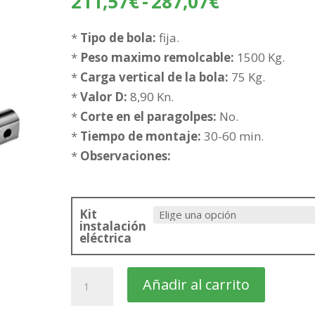
Rango
211,57
€
-
287,07
€
de
precios:
*
Tipo de bola:
fija.
desde
*
Peso maximo remolcable:
1500 Kg.
211,57€
*
Carga vertical de la bola:
75 Kg.
hasta
*
Valor D:
8,90 Kn.
287,07€
*
Corte en el paragolpes:
No.
*
Tiempo de montaje:
30-60 min.
*
Observaciones:
Kit
instalación
eléctrica
KIA
Añadir al carrito
Carens