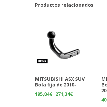
Productos relacionados
MITSUBISHI ASX SUV
MI
Bola fija de 2010-
Bo
20
Rango
195,84
€
271,34
€
-
de
40
precios: