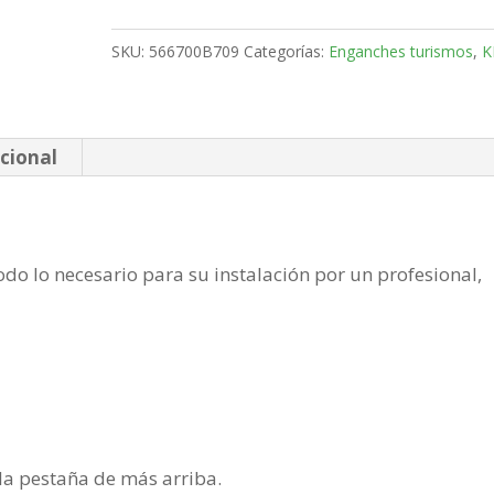
Monovolumen
Bola
SKU:
566700B709
Categorías:
Enganches turismos
,
K
fija
de
2013-
cantidad
cional
do lo necesario para su instalación por un profesional,
n la pestaña de más arriba.