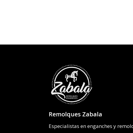
desde
195,84€
hasta
271,34€
Remolques Zabala
Especialistas en enganches y remo