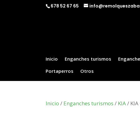
678 52 67 65
info@remolqueszaba
Inicio
Enganches turismos
Enganche
Portaperros
Otros
Inicio
/
Enganches turismos
/
KIA
/ KIA