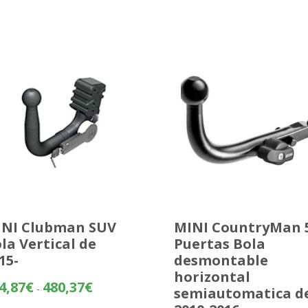
NI Clubman SUV
MINI CountryMan 
la Vertical de
Puertas Bola
15-
desmontable
horizontal
Rango
4,87
€
480,37
€
-
semiautomatica d
de