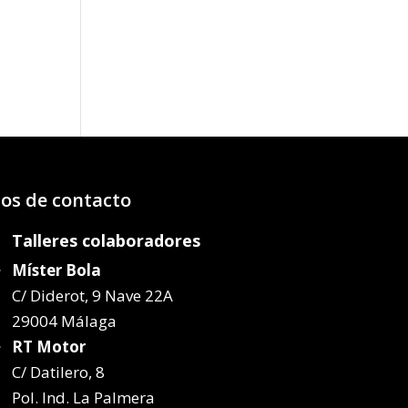
o
os:
e
97€
47€
os de contacto
Talleres colaboradores
Míster Bola
C/ Diderot, 9 Nave 22A
29004 Málaga
RT Motor
C/ Datilero, 8
Pol. Ind. La Palmera