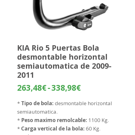
KIA Rio 5 Puertas Bola
desmontable horizontal
semiautomatica de 2009-
2011
Rango
263,48
€
-
338,98
€
de
precios:
*
Tipo de bola:
desmontable horizontal
desde
semiautomatica.
263,48€
*
Peso maximo remolcable:
1100 Kg.
hasta
*
Carga vertical de la bola:
60 Kg.