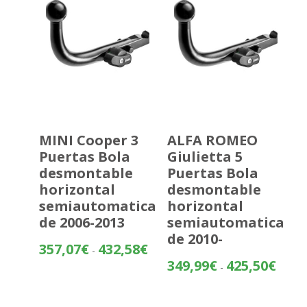
270,56
MINI Cooper 3
ALFA ROMEO
Puertas Bola
Giulietta 5
desmontable
Puertas Bola
horizontal
desmontable
semiautomatica
horizontal
de 2006-2013
semiautomatica
de 2010-
Rango
357,07
€
432,58
€
-
de
Rango
349,99
€
425,50
€
-
precios:
de
desde
precios