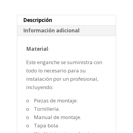
horizontal
semiautomatica
de
Descripción
2009-
Información adicional
2011
cantidad
Material
:
Este enganche se suministra con
todo lo necesario para su
instalación por un profesional,
incluyendo:
o Piezas de montaje.
o Tornillería.
o Manual de montaje.
o Tapa bola.