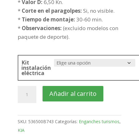
338,98€
*
Valor D:
6,50 Kn.
*
Corte en el paragolpes:
Si, no visible.
*
Tiempo de montaje:
30-60 min.
*
Observaciones:
(excluido modelos con
paquete de deporte).
Kit
instalación
eléctrica
KIA
Añadir al carrito
Rio
5
Puertas
SKU:
536500B743
Categorías:
Enganches turismos
,
Bola
KIA
desmontable