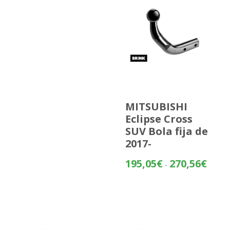
MITSUBISHI
Eclipse Cross
SUV Bola fija de
2017-
Rango
195,05
€
270,56
€
-
de
precios
desde
195,05
hasta