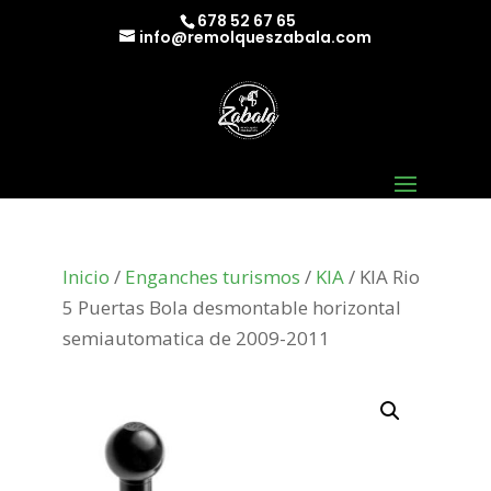
678 52 67 65
info@remolqueszabala.com
Inicio
/
Enganches turismos
/
KIA
/ KIA Rio
5 Puertas Bola desmontable horizontal
semiautomatica de 2009-2011