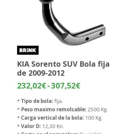
KIA Sorento SUV Bola fija
de 2009-2012
Rango
232,02
€
-
307,52
€
de
precios:
*
Tipo de bola:
fija.
desde
*
Peso maximo remolcable:
2500 Kg.
232,02€
*
Carga vertical de la bola:
100 Kg.
hasta
*
Valor D:
12,30 Kn.