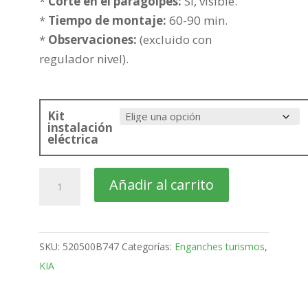
307,52€
*
Corte en el paragolpes:
Si, visible.
*
Tiempo de montaje:
60-90 min.
*
Observaciones:
(excluido con
regulador nivel).
Kit
instalación
eléctrica
KIA
Añadir al carrito
Sorento
SUV
Bola
SKU:
520500B747
Categorías:
Enganches turismos
,
fija
KIA
de
2009-