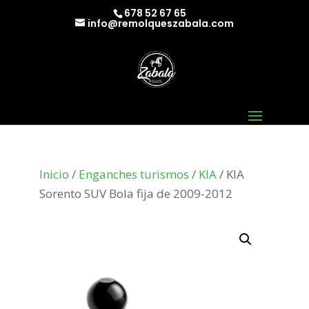
678 52 67 65
info@remolqueszabala.com
Inicio
/
Enganches turismos
/
KIA
/ KIA
Sorento SUV Bola fija de 2009-2012