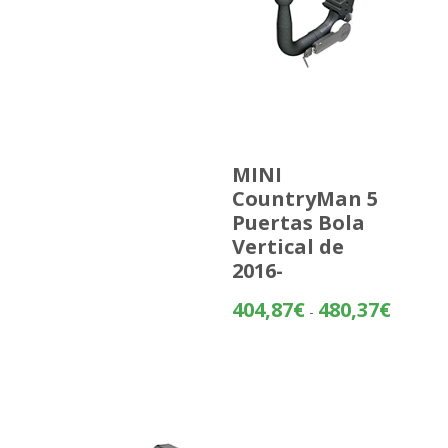
MINI
CountryMan 5
Puertas Bola
Vertical de
2016-
Rango
404,87
€
480,37
€
-
de
precios:
desde
404,87€
hasta
480,37€