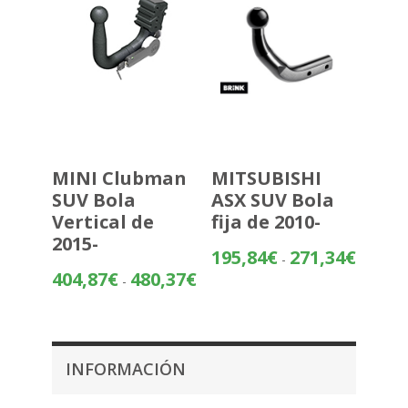
MINI Clubman
MITSUBISHI
SUV Bola
ASX SUV Bola
Vertical de
fija de 2010-
2015-
Rango
195,84
€
271,34
€
-
de
Rango
404,87
€
480,37
€
-
precios:
de
desde
precios:
195,84€
desde
hasta
404,87€
INFORMACIÓN
271,34€
hasta
480,37€