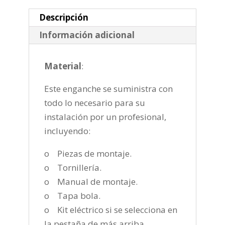
2012
cantidad
Descripción
Información adicional
Material
:
Este enganche se suministra con
todo lo necesario para su
instalación por un profesional,
incluyendo:
o Piezas de montaje.
o Tornillería.
o Manual de montaje.
o Tapa bola.
o Kit eléctrico si se selecciona en
la pestaña de más arriba.