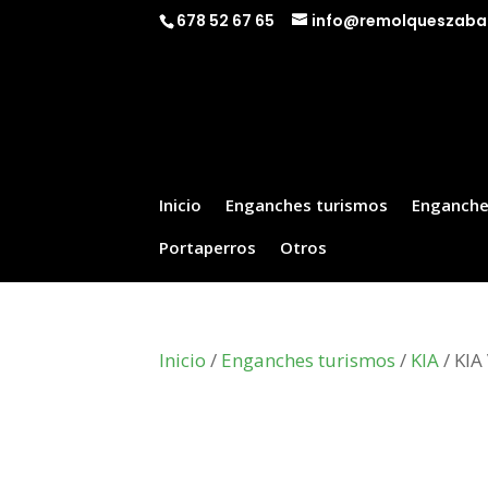
678 52 67 65
info@remolqueszaba
Inicio
Enganches turismos
Enganche
Portaperros
Otros
Inicio
/
Enganches turismos
/
KIA
/ KIA