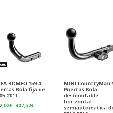
FA ROMEO 159 4
MINI CountryMan 
ertas Bola fija de
Puertas Bola
05-2011
desmontable
horizontal
Rango
2,02
€
307,52
€
-
semiautomatica d
de