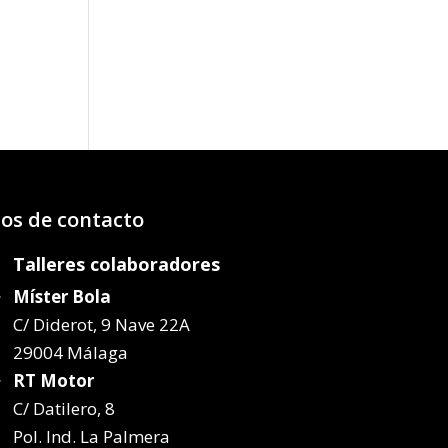
o
os:
e
97€
47€
os de contacto
Talleres colaboradores
Míster Bola
C/ Diderot, 9 Nave 22A
29004 Málaga
RT Motor
C/ Datilero, 8
Pol. Ind. La Palmera