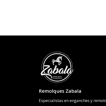
desde
255,61€
hasta
331,12€
Remolques Zabala
Especialistas en enganches y remo