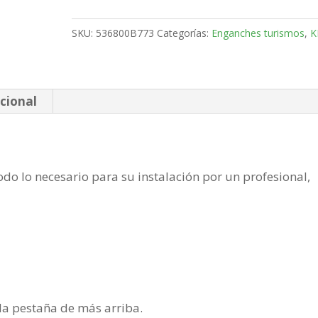
5
Puertas
SKU:
536800B773
Categorías:
Enganches turismos
,
K
Bola
fija
de
2010-
cional
cantidad
do lo necesario para su instalación por un profesional,
n la pestaña de más arriba.