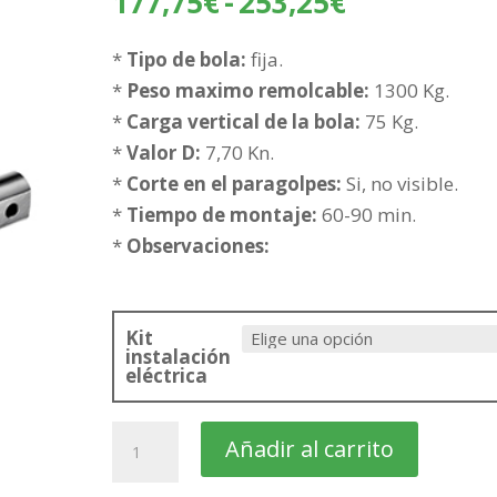
Rango
177,75
€
-
253,25
€
de
precios:
*
Tipo de bola:
fija.
desde
*
Peso maximo remolcable:
1300 Kg.
177,75€
*
Carga vertical de la bola:
75 Kg.
hasta
*
Valor D:
7,70 Kn.
253,25€
*
Corte en el paragolpes:
Si, no visible.
*
Tiempo de montaje:
60-90 min.
*
Observaciones:
Kit
instalación
eléctrica
KIA
Añadir al carrito
Venga