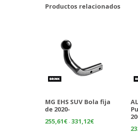
Productos relacionados
MG EHS SUV Bola fija
AL
de 2020-
Pu
20
Rango
255,61
€
331,12
€
-
de
23
precios: