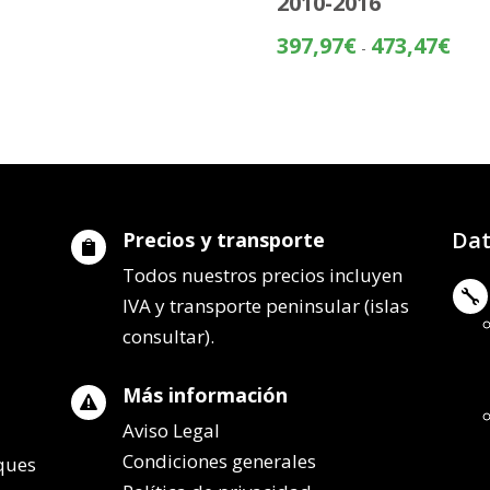
2010-2016
precios:
desde
Rang
397,97
€
473,47
€
-
232,02€
de
hasta
preci
307,52€
desd
397,
hasta
473,
Dat
Precios y transporte

Todos nuestros precios incluyen

IVA y transporte peninsular (islas
consultar).
Más información

Aviso Legal
Condiciones generales
lques