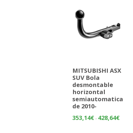
MITSUBISHI ASX
SUV Bola
desmontable
horizontal
semiautomatica
de 2010-
Rango
353,14
€
428,64
€
-
de
precios