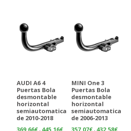
desde
353,14
hasta
428,64
AUDI A6 4
MINI One 3
Puertas Bola
Puertas Bola
desmontable
desmontable
horizontal
horizontal
semiautomatica
semiautomatica
de 2010-2018
de 2006-2013
Rango
Rango
369,66
€
445,16
€
357,07
€
432,58
€
-
-