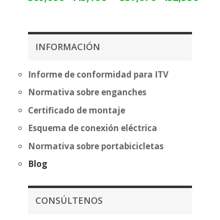
de
de
precios:
precios
desde
desde
369,66€
357,07
INFORMACIÓN
hasta
hasta
445,16€
432,58
Informe de conformidad para ITV
Normativa sobre enganches
Certificado de montaje
Esquema de conexión eléctrica
Normativa sobre portabicicletas
Blog
CONSÚLTENOS