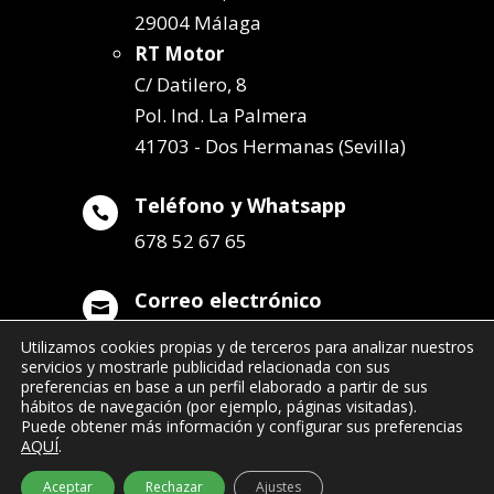
29004 Málaga
RT Motor
C/ Datilero, 8
Pol. Ind. La Palmera
41703 - Dos Hermanas (Sevilla)
Teléfono y Whatsapp

678 52 67 65
Correo electrónico

info@remolqueszabala.com
Utilizamos cookies propias y de terceros para analizar nuestros
servicios y mostrarle publicidad relacionada con sus
preferencias en base a un perfil elaborado a partir de sus
hábitos de navegación (por ejemplo, páginas visitadas).
Puede obtener más información y configurar sus preferencias
AQUÍ
.
©2022 Remolques Zabala
| 678 52 67 65
Aceptar
Rechazar
Ajustes
- info@remolqueszabala.com