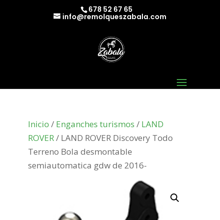
678 52 67 65
info@remolqueszabala.com
Inicio
/
Enganches turismos
/
LAND
ROVER
/ LAND ROVER Discovery Todo
Terreno Bola desmontable
semiautomatica gdw de 2016-