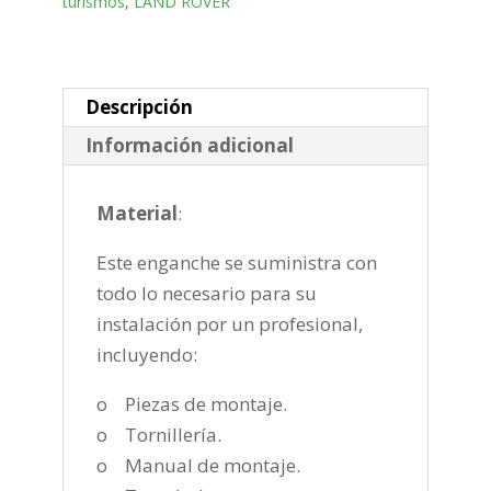
turismos
,
LAND ROVER
Bola
desmontable
semiautomatica
gdw
Descripción
de
Información adicional
2016-
cantidad
Material
:
Este enganche se suministra con
todo lo necesario para su
instalación por un profesional,
incluyendo:
o Piezas de montaje.
o Tornillería.
o Manual de montaje.