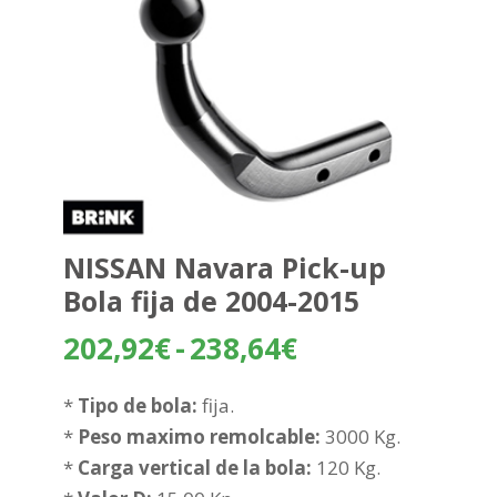
NISSAN Navara Pick-up
Bola fija de 2004-2015
Rango
202,92
€
-
238,64
€
de
precios:
*
Tipo de bola:
fija.
desde
*
Peso maximo remolcable:
3000 Kg.
202,92€
*
Carga vertical de la bola:
120 Kg.