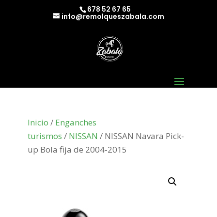
678 52 67 65
info@remolqueszabala.com
Inicio
/
Enganches
turismos
/
NISSAN
/ NISSAN Navara Pick-
up Bola fija de 2004-2015