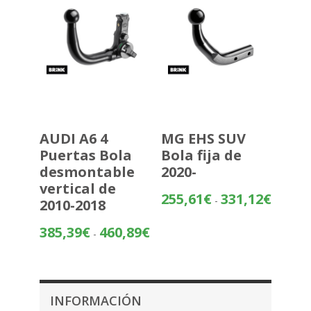
AUDI A6 4
MG EHS SUV
Puertas Bola
Bola fija de
desmontable
2020-
vertical de
Rango
255,61
€
331,12
€
-
2010-2018
de
precios:
Rango
385,39
€
460,89
€
-
desde
de
255,61€
precios:
hasta
desde
331,12€
385,39€
INFORMACIÓN
hasta