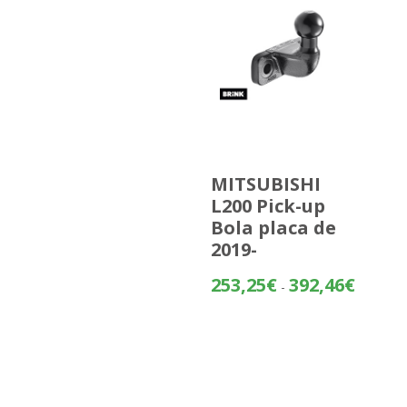
MITSUBISHI
L200 Pick-up
Bola placa de
2019-
Rango
253,25
€
392,46
€
-
de
precios:
desde
253,25€
hasta
392,46€