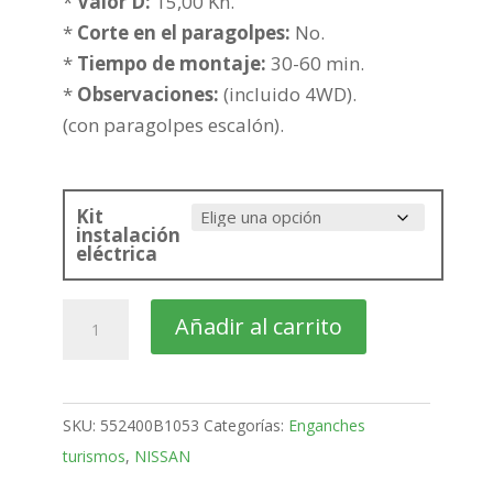
hasta
*
Valor D:
15,00 Kn.
238,64€
*
Corte en el paragolpes:
No.
*
Tiempo de montaje:
30-60 min.
*
Observaciones:
(incluido 4WD).
(con paragolpes escalón).
Kit
instalación
eléctrica
NISSAN
Añadir al carrito
Navara
Pick-
up
SKU:
552400B1053
Categorías:
Enganches
Bola
turismos
,
NISSAN
fija