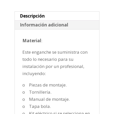
de
2004-
2015
Descripción
cantidad
Información adicional
Material
:
Este enganche se suministra con
todo lo necesario para su
instalación por un profesional,
incluyendo:
o Piezas de montaje.
o Tornillería.
o Manual de montaje.
o Tapa bola.
o Kit eléctrico si se selecciona en