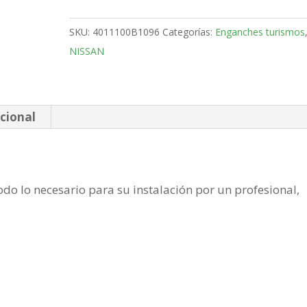
SUV
Bola
SKU:
4011100B1096
Categorías:
Enganches turismos
fija
NISSAN
de
2021-
cantidad
cional
do lo necesario para su instalación por un profesional,