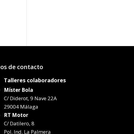
os:
e
57€
07€
os de contacto
Talleres colaboradores
Míster Bola
C/ Diderot, 9 Nave 22A
29004 Málaga
RT Motor
C/ Datilero, 8
Pol. Ind. La Palmera