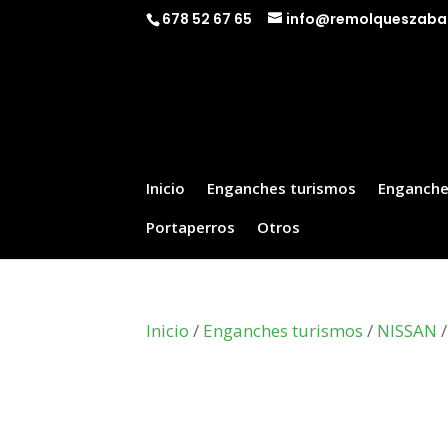
678 52 67 65
info@remolqueszaba
Inicio
Enganches turismos
Enganche
Portaperros
Otros
Inicio
/
Enganches turismos
/
NISSAN
/