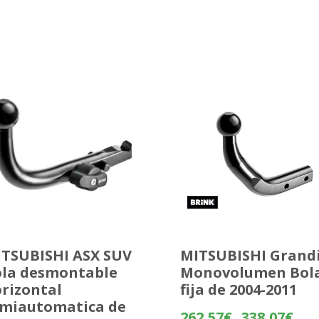
TSUBISHI ASX SUV
MITSUBISHI Grand
la desmontable
Monovolumen Bol
rizontal
fija de 2004-2011
miautomatica de
Rang
262,57
€
338,07
€
-