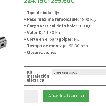
Rango
224,15
€
-
299,66
€
de
precios:
*
Tipo de bola:
fija.
desde
*
Peso maximo remolcable:
1800 Kg.
224,15€
*
Carga vertical de la bola:
100 Kg.
hasta
*
Valor D:
11,50 Kn.
299,66€
*
Corte en el paragolpes:
No.
*
Tiempo de montaje:
60-90 min.
*
Observaciones:
Kit
instalación
eléctrica
NISSAN
Añadir al carrito
Qashqai