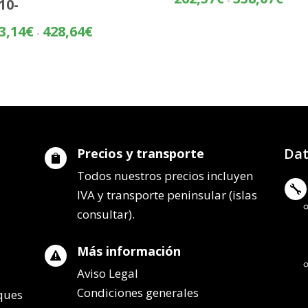
10-
de
preci
Rango
3,14
€
428,64
€
-
desd
de
262,
precios:
hasta
desde
338,
353,14€
hasta
428,64€
Dat
Precios y transporte

Todos nuestros precios incluyen

IVA y transporte peninsular (islas
consultar).
Más información

Aviso Legal
Condiciones generales
lques