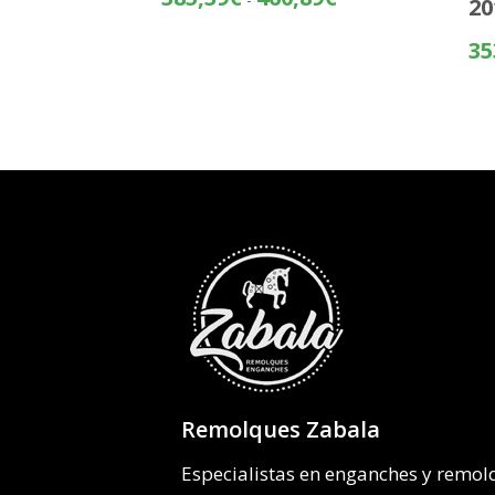
20
de
precios:
35
desde
385,39€
hasta
460,89€
Remolques Zabala
Especialistas en enganches y remo