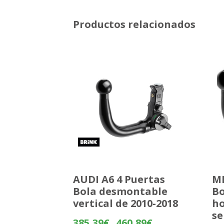
Productos relacionados
AUDI A6 4 Puertas
MI
Bola desmontable
Bo
vertical de 2010-2018
ho
se
Rango
385,39
€
460,89
€
-